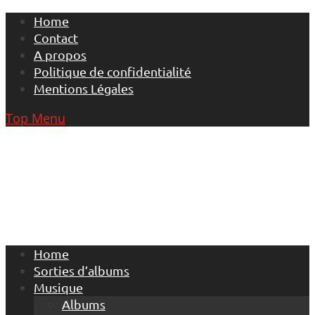
Skip
Home
to
Contact
content
A propos
Politique de confidentialité
Mentions Légales
Top Menu
Home
Sorties d’albums
Musique
Albums