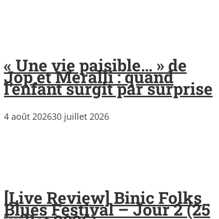
« Une vie paisible… » de
Jop et Meralli : quand
l’enfant surgit par surprise
4 août 2026
30 juillet 2026
[Live Review] Binic Folks
Blues Festival – Jour 2 (25