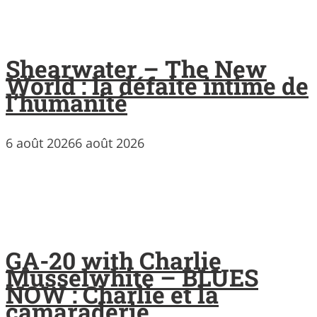
Shearwater – The New
World : la défaite intime de
l’humanité
6 août 2026
6 août 2026
GA-20 with Charlie
Musselwhite – BLUES
NOW : Charlie et la
camaraderie