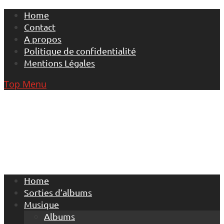
Skip
Home
to
Contact
content
A propos
Politique de confidentialité
Mentions Légales
Top Menu
Home
Sorties d’albums
Musique
Albums