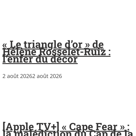
« Le triangle d’or » de
Hélène Rosselet-Ruiz :
l’enfer du décor
2 août 2026
2 août 2026
[Apple TV+] « Cape Fear » :
la malédiction du Cap de la