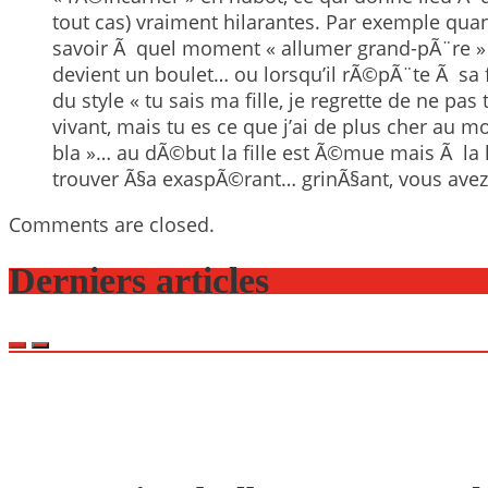
tout cas) vraiment hilarantes. Par exemple quan
savoir Ã quel moment « allumer grand-pÃ¨re » o
devient un boulet… ou lorsqu’il rÃ©pÃ¨te Ã sa 
du style « tu sais ma fille, je regrette de ne pas 
vivant, mais tu es ce que j’ai de plus cher au mo
bla »… au dÃ©but la fille est Ã©mue mais Ã la l
trouver Ã§a exaspÃ©rant… grinÃ§ant, vous avez 
Comments are closed.
Derniers articles