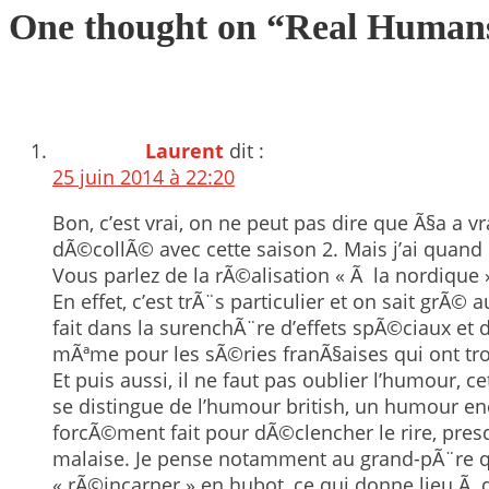
One thought on “
Real Humans
Laurent
dit :
25 juin 2014 à 22:20
Bon, c’est vrai, on ne peut pas dire que Ã§a a v
dÃ©collÃ© avec cette saison 2. Mais j’ai quand 
Vous parlez de la rÃ©alisation « Ã la nordique »
En effet, c’est trÃ¨s particulier et on sait grÃ©
fait dans la surenchÃ¨re d’effets spÃ©ciaux et d
mÃªme pour les sÃ©ries franÃ§aises qui ont tro
Et puis aussi, il ne faut pas oublier l’humour, c
se distingue de l’humour british, un humour enc
forcÃ©ment fait pour dÃ©clencher le rire, pres
malaise. Je pense notamment au grand-pÃ¨re qu
« rÃ©incarner » en hubot, ce qui donne lieu Ã