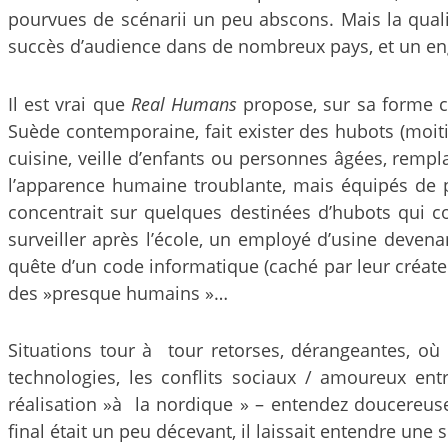
pourvues de scénarii un peu abscons. Mais la qualité 
succès d’audience dans de nombreux pays, et un e
Il est vrai que
Real Humans
propose, sur sa forme c
Suède contemporaine, fait exister des hubots (moit
cuisine, veille d’enfants ou personnes âgées, rempl
l’apparence humaine troublante, mais équipés de por
concentrait sur quelques destinées d’hubots qui c
surveiller après l’école, un employé d’usine devena
quête d’un code informatique (caché par leur créateu
des »presque humains »…
Situations tour à tour retorses, dérangeantes, où
technologies, les conflits sociaux / amoureux ent
réalisation »à la nordique » – entendez doucereuse, 
final était un peu décevant, il laissait entendre une s