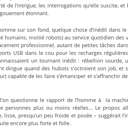
de l’intrigue, les interrogations qu’elle suscite, et
ngouement étonnant.
omme sur son fond, quelque chose d’inédit dans le m
ié humains, moitié robots) au service quotidien des
acement professionnel, autant de petites tâches dans
ts USB dans le cou pour les recharges régulières. L
onnaissaient un tournant inédit : rébellion sourd
nt dingue quand des hubots s’octroient son job, et su
r) capable de les faire s’émanciper et s’affranchir de
 l’on questionne le rapport de l’homme à la machine
re personnes plus ou moins réelles… Le propos allai
lisse, presqu’un peu froide et posée – suggérait l’i
uite encore plus forte et folle.