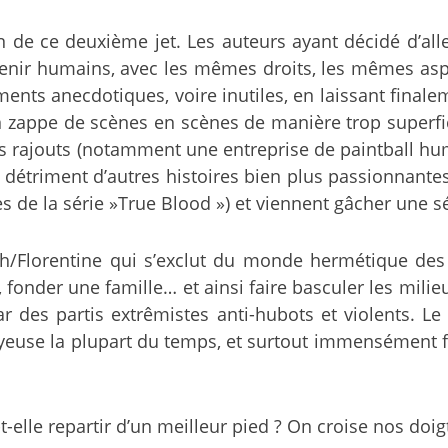
n de ce deuxième jet. Les auteurs ayant décidé d’all
enir humains, avec les mêmes droits, les mêmes aspir
ts anecdotiques, voire inutiles, en laissant final
 zappe de scènes en scènes de manière trop superfici
ns rajouts (notamment une entreprise de paintball hum
au détriment d’autres histoires bien plus passionnant
 de la série »True Blood ») et viennent gâcher une s
h/Florentine qui s’exclut du monde hermétique de
, fonder une famille… et ainsi faire basculer les mili
 des partis extrêmistes anti-hubots et violents. L
uyeuse la plupart du temps, et surtout immensément 
t-elle repartir d’un meilleur pied ? On croise nos do