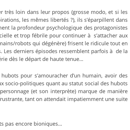
er très loin dans leur propos (grosse modo, et si les
ations, les mêmes libertés ?), ils s’éparpillent dans
ement la profondeur psychologique des protagonistes
elle et trop fébrile pour continuer à s’attacher aux
ains/robots qui dégénère) frisent le ridicule tout en
es. Les derniers épisodes ressemblent parfois à de la
érie dès le départ de haute tenue…
s hubots pour s’amouracher d’un humain, avoir des
eux socio-politiques quant au statut social des hubots
e personnage (et son interprète) marque de manière
frustrante, tant on attendait impatiemment une suite
igts pas encore bioniques…