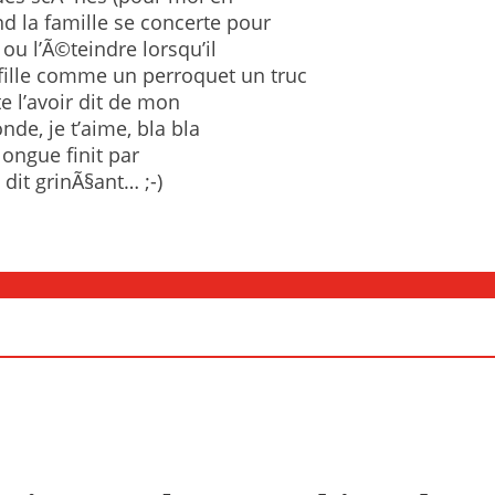
d la famille se concerte pour
u l’Ã©teindre lorsqu’il
fille comme un perroquet un truc
te l’avoir dit de mon
nde, je t’aime, bla bla
ongue finit par
dit grinÃ§ant… ;-)