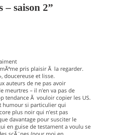
 – saison 2
”
raiment
mÃªme pris plaisir Ã la regarder.
, doucereuse et lisse.
 aux auteurs de ne pas avoir
e meurtres – il n’en va pas de
p tendance Ã vouloir copier les US.
et humour si particulier qui
ore plus noir qui n’est pas
que davantage pour susciter le
i en guise de testament a voulu se
 des scÃ¨nes (pour moi en