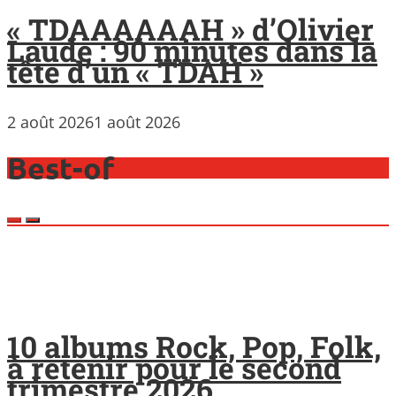
« TDAAAAAAH » d’Olivier
Laude : 90 minutes dans la
tête d’un « TDAH »
2 août 2026
1 août 2026
Best-of
10 albums Rock, Pop, Folk,
à retenir pour le second
trimestre 2026