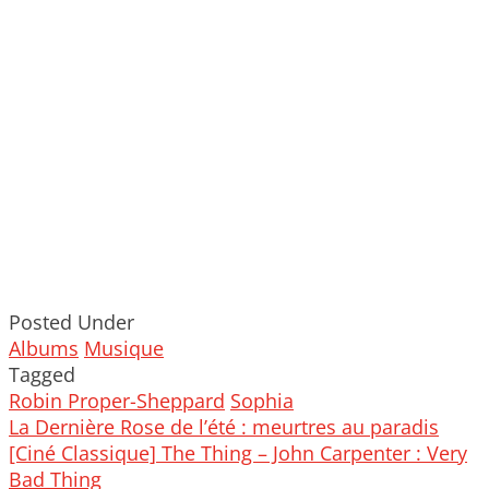
Posted Under
Albums
Musique
Tagged
Robin Proper-Sheppard
Sophia
Post
La Dernière Rose de l’été : meurtres au paradis
navigation
[Ciné Classique] The Thing – John Carpenter : Very
Bad Thing