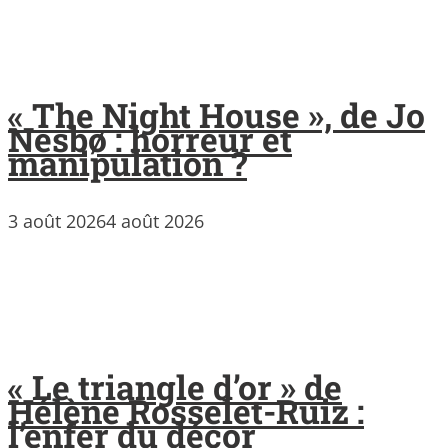
« The Night House », de Jo
Nesbø : horreur et
manipulation ?
3 août 2026
4 août 2026
« Le triangle d’or » de
Hélène Rosselet-Ruiz :
l’enfer du décor