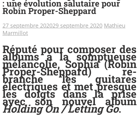
: une évolution salutaire pour
Robin Proper-Sheppard
27 septembre 2020
29 septembre 2020
Mathieu
Marmillot
Réputé pour composer des
albums à la somptueuse
mélancolie, Sophia (Robin
Proper-Sheppard) re-
branche les guitares
électriques et met presque
les doigts dans la prise
avec son nouvel album
Holding On / Letting Go
.