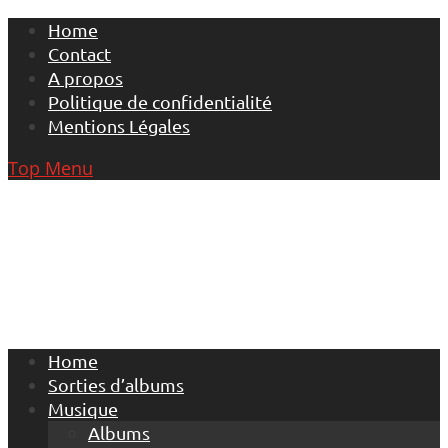
Skip
Home
to
Contact
content
A propos
Politique de confidentialité
Mentions Légales
Top Menu
Home
Sorties d’albums
Musique
Albums