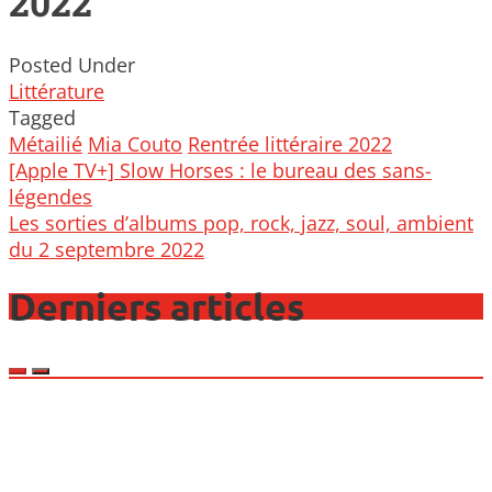
2022
Posted Under
Littérature
Tagged
Métailié
Mia Couto
Rentrée littéraire 2022
Post
[Apple TV+] Slow Horses : le bureau des sans-
navigation
légendes
Les sorties d’albums pop, rock, jazz, soul, ambient
du 2 septembre 2022
Derniers articles