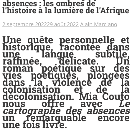
absences : les ombres de
l’histoire à la lumière de l’Afrique
2 septembre 2022
29 août 2022
Alain Marciano
Une quête personnelle et
historique, racontée dans
une langue subtile,
raffinée, délicate. Un
roman poétique sur des
vies poétiques, plongées
dans la violence de la
colonisation et de la
décolonisation. Mia Couto
nous offre avec
Le
cartographe des absences
un remarquable encore
une fois livre.