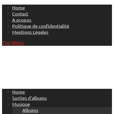
Skip
Home
to
Contact
content
A propos
Politique de confidentialité
Mentions Légales
Top Menu
Home
Sorties d’albums
Musique
Albums