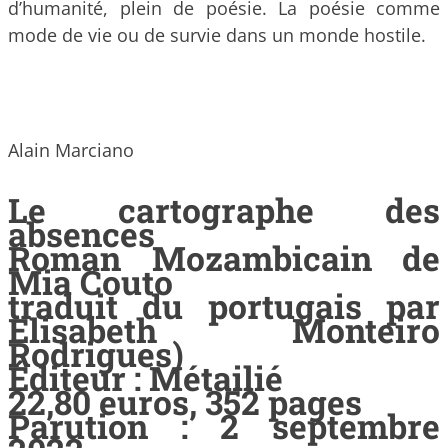
d’humanité, plein de poésie. La poésie comme
mode de vie ou de survie dans un monde hostile.
Alain Marciano
Le cartographe des
absences
Roman Mozambicain de
Mia Couto
traduit du portugais par
Elisabeth Monteiro
Rodrigues)
Éditeur : Métailié
22,80 euros, 352 pages
Parution : 2 septembre