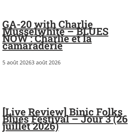
GA-20 with Charlie
Musselwhite – BLUES
NOW : Charlie et la
camaraderie
5 août 2026
3 août 2026
[Live Review] Binic Folks
Blues Festival – Jour 3 (26
juillet 2026)