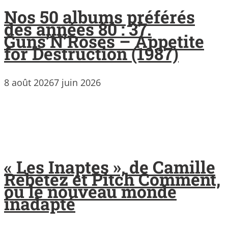
Nos 50 albums préférés
des années 80 : 37.
Guns’N’Roses – Appetite
for Destruction (1987)
8 août 2026
7 juin 2026
« Les Inaptes », de Camille
Rebetez et Pitch Comment,
ou le nouveau monde
inadapté