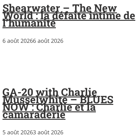
Shearwater – The New
World : la défaite intime de
l’humanité
6 août 2026
6 août 2026
GA-20 with Charlie
Musselwhite – BLUES
NOW : Charlie et la
camaraderie
5 août 2026
3 août 2026