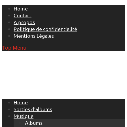
Skip
Home
to
Contact
content
A propos
Politique de confidentialité
Mentions Légales
Top Menu
Home
Sorties d’albums
Musique
Albums