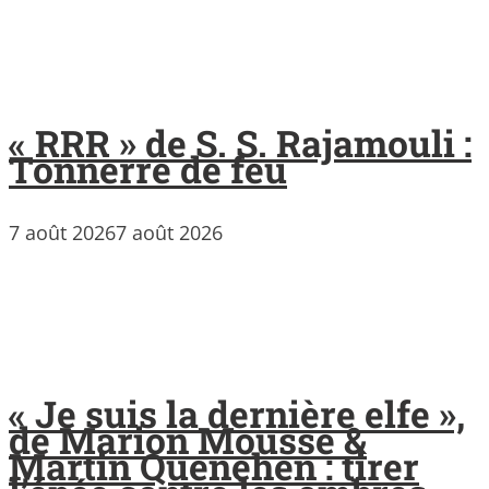
« RRR » de S. S. Rajamouli :
Tonnerre de feu
7 août 2026
7 août 2026
« Je suis la dernière elfe »,
de Marion Mousse &
Martin Quenehen : tirer