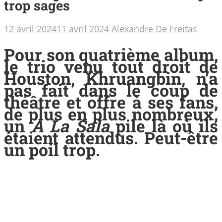
trop sages
12 avril 2024
11 avril 2024
Alexandre De Freitas
Pour son quatrième album,
le trio venu tout droit de
Houston, Khruangbin, n’a
pas fait dans le coup de
théâtre et offre à ses fans,
de plus en plus nombreux,
un
A La Sala
pile là où ils
étaient attendus. Peut-être
un poil trop.