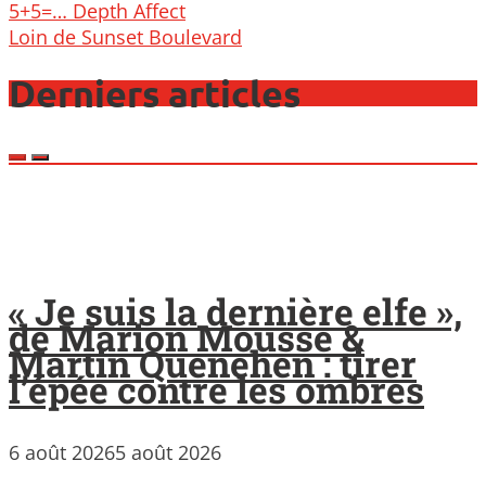
Post
5+5=… Depth Affect
navigation
Loin de Sunset Boulevard
Derniers articles
« Je suis la dernière elfe »,
de Marion Mousse &
Martin Quenehen : tirer
l’épée contre les ombres
6 août 2026
5 août 2026