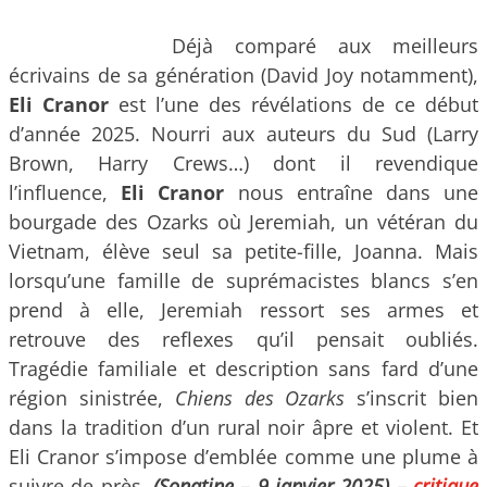
Déjà comparé aux meilleurs
écrivains de sa génération (David Joy notamment),
Eli Cranor
est l’une des révélations de ce début
d’année 2025. Nourri aux auteurs du Sud (Larry
Brown, Harry Crews…) dont il revendique
l’influence,
Eli Cranor
nous entraîne dans une
bourgade des Ozarks où Jeremiah, un vétéran du
Vietnam, élève seul sa petite-fille, Joanna. Mais
lorsqu’une famille de suprémacistes blancs s’en
prend à elle, Jeremiah ressort ses armes et
retrouve des reflexes qu’il pensait oubliés.
Tragédie familiale et description sans fard d’une
région sinistrée,
Chiens des Ozarks
s’inscrit bien
dans la tradition d’un rural noir âpre et violent. Et
Eli Cranor s’impose d’emblée comme une plume à
suivre de près.
(Sonatine – 9 janvier 2025)
–
critique