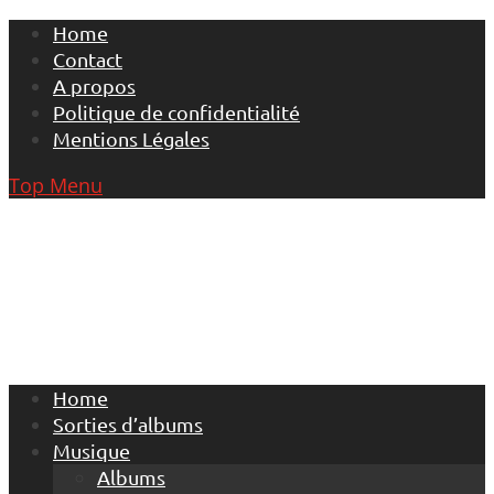
Skip
Home
to
Contact
content
A propos
Politique de confidentialité
Mentions Légales
Top Menu
Home
Sorties d’albums
Musique
Albums