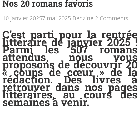
Nos 20 romans favoris
10 janvier 2025
7 mai 2025
Benzine
2 Comments
C’est parti pour la rentrée
littéraire de janvier 2025 !
Parmi les 507 romans
attendus, nous vous
proposons de découvrir 20
« coups de cœur » de la
rédaction. Des livres à
retrouver dans nos pages
littéraires, au cours des
semaines à venir.