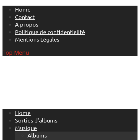
Skip
Home
to
Contact
content
A propos
Politique de confidentialité
Mentions Légales
Top Menu
Home
Sorties d’albums
Musique
Albums