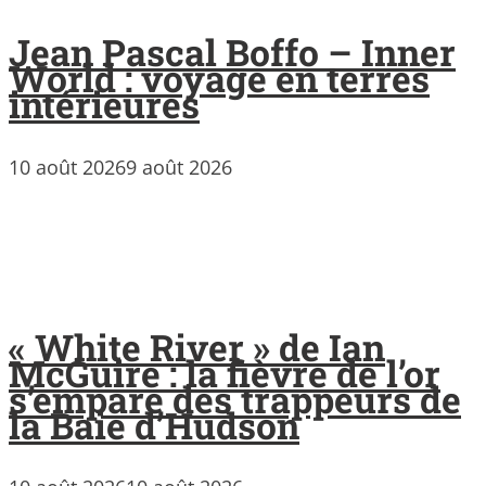
Jean Pascal Boffo – Inner
World : voyage en terres
intérieures
10 août 2026
9 août 2026
« White River » de Ian
McGuire : la fièvre de l’or
s’empare des trappeurs de
la Baie d’Hudson