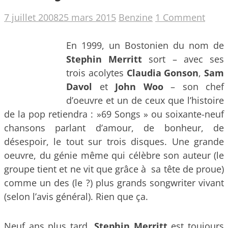
7 juillet 2008
25 mars 2015
Benzine
1 Comment
En 1999, un Bostonien du nom de
Stephin Merritt
sort – avec ses
trois acolytes
Claudia Gonson
,
Sam
Davol
et
John Woo
– son chef
d’oeuvre et un de ceux que l’histoire
de la pop retiendra : »69 Songs » ou soixante-neuf
chansons parlant d’amour, de bonheur, de
désespoir, le tout sur trois disques. Une grande
oeuvre, du génie même qui célèbre son auteur (le
groupe tient et ne vit que grâce à sa tête de proue)
comme un des (le ?) plus grands songwriter vivant
(selon l’avis général). Rien que ça.
Neuf ans plus tard.
Stephin Merritt
est toujours