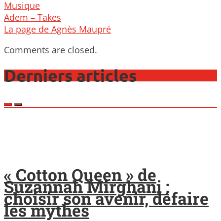
Musique
Post
Adem – Takes
navigation
La page de Agnès Maupré
Comments are closed.
Derniers articles
« Cotton Queen » de
Suzannah Mirghani :
choisir son avenir, défaire
les mythes