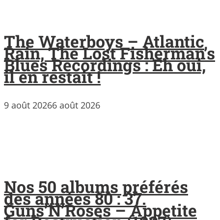
The Waterboys – Atlantic
Rain, The Lost Fisherman’s
Blues Recordings : Eh oui,
il en restait !
9 août 2026
6 août 2026
Nos 50 albums préférés
des années 80 : 37.
Guns’N’Roses – Appetite