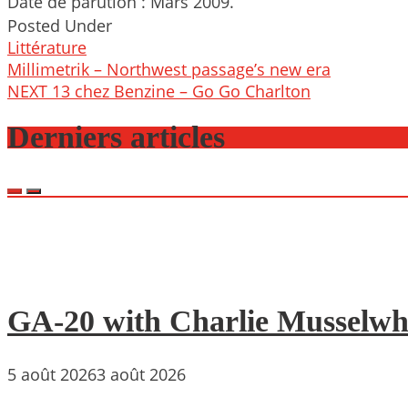
Date de parution : Mars 2009.
Posted Under
Littérature
Post
Millimetrik – Northwest passage’s new era
navigation
NEXT 13 chez Benzine – Go Go Charlton
Derniers articles
GA-20 with Charlie Musselwh
5 août 2026
3 août 2026