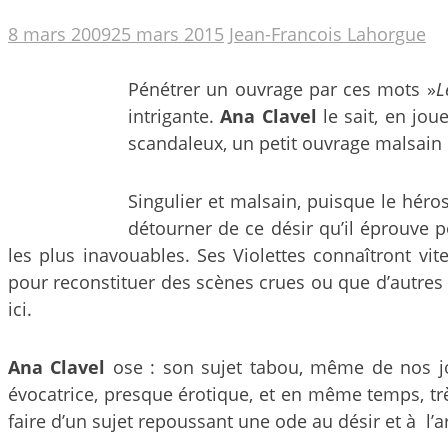
8 mars 2009
25 mars 2015
Jean-Francois Lahorgue
Pénétrer un ouvrage par ces mots »
L
intrigante.
Ana Clavel
le sait, en jo
scandaleux, un petit ouvrage malsain e
Singulier et malsain, puisque le héros
détourner de ce désir qu’il éprouve 
les plus inavouables. Ses Violettes connaîtront v
pour reconstituer des scènes crues ou que d’autres
ici.
Ana Clavel
ose : son sujet tabou, même de nos jours
évocatrice, presque érotique, et en même temps, très
faire d’un sujet repoussant une ode au désir et à l’a