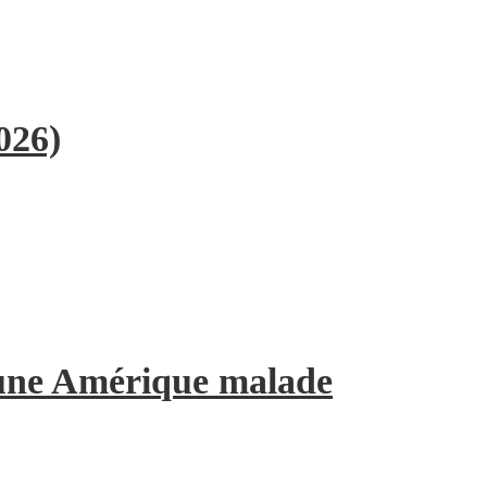
026)
’une Amérique malade