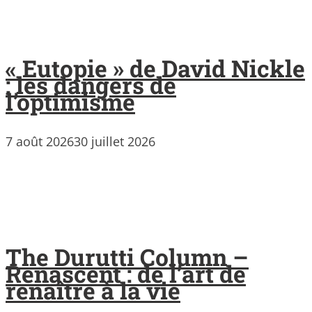
« Eutopie » de David Nickle
: les dangers de
l’optimisme
7 août 2026
30 juillet 2026
The Durutti Column –
Renascent : de l’art de
renaître à la vie