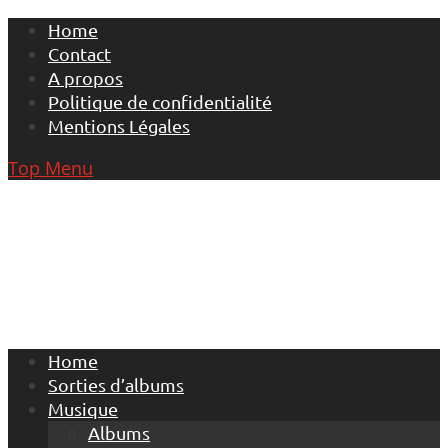
Skip
Home
to
Contact
content
A propos
Politique de confidentialité
Mentions Légales
Top Menu
Home
Sorties d’albums
Musique
Albums