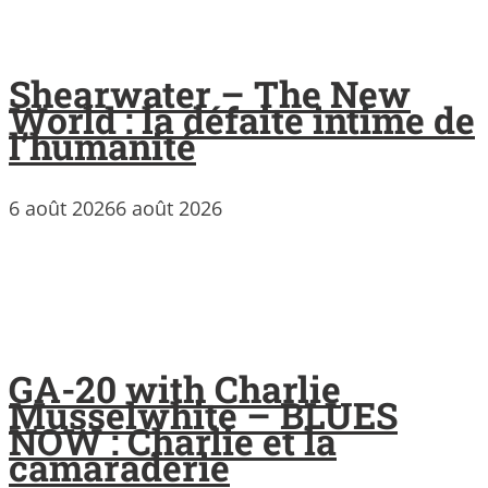
Shearwater – The New
World : la défaite intime de
l’humanité
6 août 2026
6 août 2026
GA-20 with Charlie
Musselwhite – BLUES
NOW : Charlie et la
camaraderie