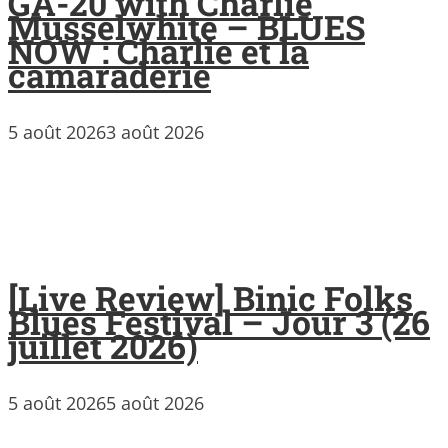
GA-20 with Charlie
Musselwhite – BLUES
NOW : Charlie et la
camaraderie
5 août 2026
3 août 2026
[Live Review] Binic Folks
Blues Festival – Jour 3 (26
juillet 2026)
5 août 2026
5 août 2026