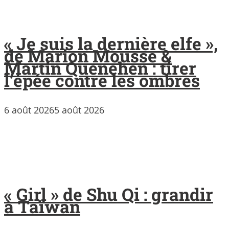
« Je suis la dernière elfe »,
de Marion Mousse &
Martin Quenehen : tirer
l’épée contre les ombres
6 août 2026
5 août 2026
« Girl » de Shu Qi : grandir
à Taïwan