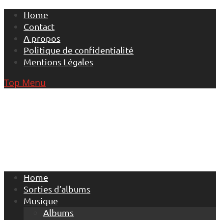
Skip
Home
to
Contact
content
A propos
Politique de confidentialité
Mentions Légales
Top Menu
Home
Sorties d’albums
Musique
Albums