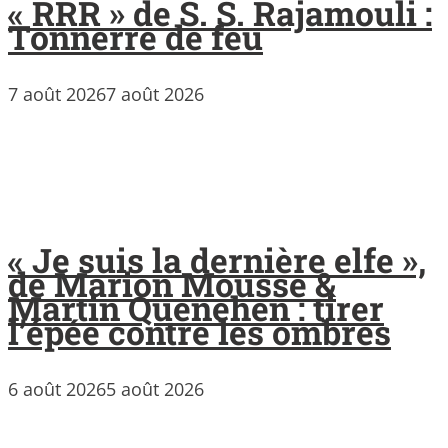
« RRR » de S. S. Rajamouli :
Tonnerre de feu
7 août 2026
7 août 2026
« Je suis la dernière elfe »,
de Marion Mousse &
Martin Quenehen : tirer
l’épée contre les ombres
6 août 2026
5 août 2026