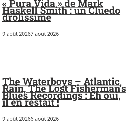
« Pura Vida » de Mark
Haskell Smith : un Cluedo
drôlissime
9 août 2026
7 août 2026
The Waterboys – Atlantic
Rain, The Lost Fisherman’s
Blues Recordings : Eh oui,
il en restait !
9 août 2026
6 août 2026