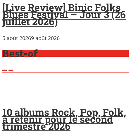
[Live Review] Binic Folks
Blues Festival – Jour 3 (26
juillet 2026)
5 août 2026
9 août 2026
Best-of
10 albums Rock, Pop, Folk,
à retenir pour le second
trimestre 2026