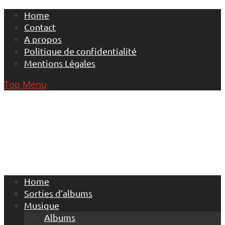
Skip
Home
to
Contact
content
A propos
Politique de confidentialité
Mentions Légales
Top Menu
Home
Sorties d’albums
Musique
Albums