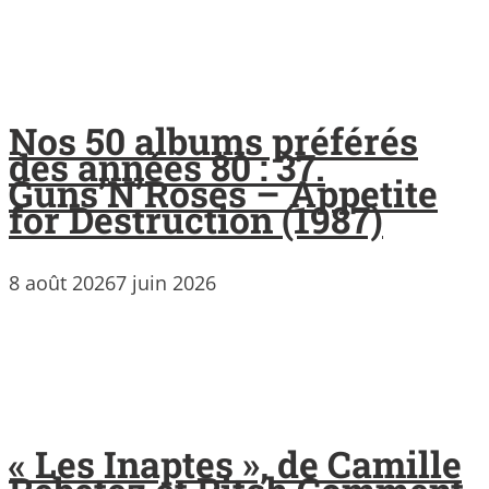
Nos 50 albums préférés
des années 80 : 37.
Guns’N’Roses – Appetite
for Destruction (1987)
8 août 2026
7 juin 2026
« Les Inaptes », de Camille