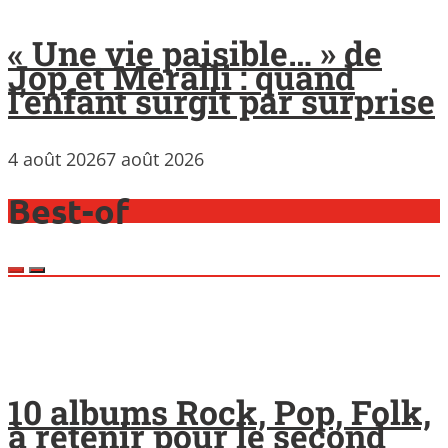
« Une vie paisible… » de
Jop et Meralli : quand
l’enfant surgit par surprise
4 août 2026
7 août 2026
Best-of
10 albums Rock, Pop, Folk,
à retenir pour le second