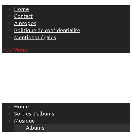
Skip
Home
to
Contact
content
A propos
Politique de confidentialité
Mentions Légales
Top Menu
Home
Sorties d’albums
Musique
Albums