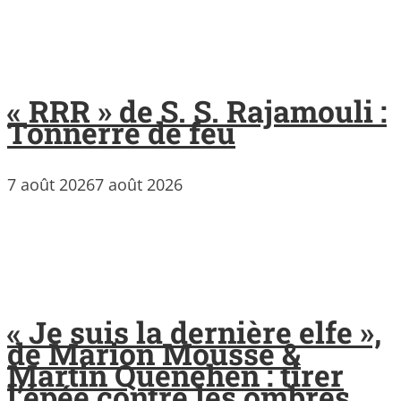
« RRR » de S. S. Rajamouli :
Tonnerre de feu
7 août 2026
7 août 2026
« Je suis la dernière elfe »,
de Marion Mousse &
Martin Quenehen : tirer
l’épée contre les ombres