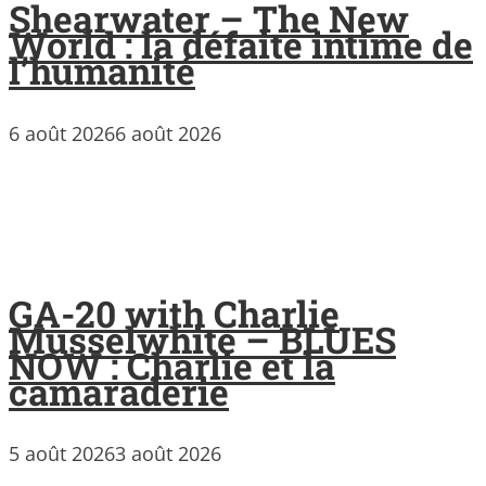
Shearwater – The New
World : la défaite intime de
l’humanité
6 août 2026
6 août 2026
GA-20 with Charlie
Musselwhite – BLUES
NOW : Charlie et la
camaraderie
5 août 2026
3 août 2026