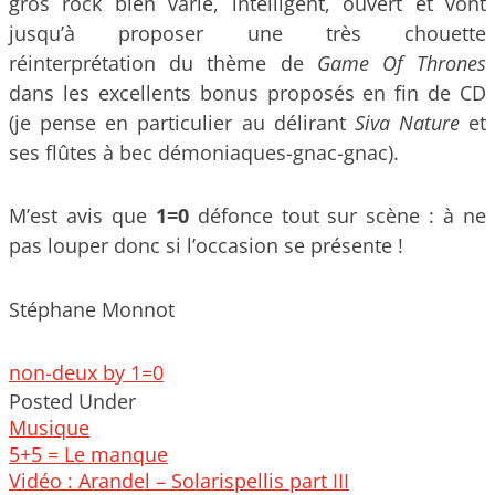
gros rock bien varié, intelligent, ouvert et vont
jusqu’à proposer une très chouette
réinterprétation du thème de
Game Of Thrones
dans les excellents bonus proposés en fin de CD
(je pense en particulier au délirant
Siva Nature
et
ses flûtes à bec démoniaques-gnac-gnac).
M’est avis que
1=0
défonce tout sur scène : à ne
pas louper donc si l’occasion se présente !
Stéphane Monnot
non-deux by 1=0
Posted Under
Musique
Post
5+5 = Le manque
navigation
Vidéo : Arandel – Solarispellis part III