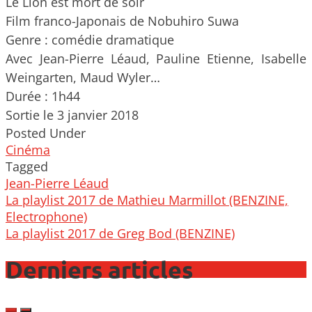
Le Lion est mort de soir
Film franco-Japonais de Nobuhiro Suwa
Genre : comédie dramatique
Avec Jean-Pierre Léaud, Pauline Etienne, Isabelle
Weingarten, Maud Wyler…
Durée : 1h44
Sortie le 3 janvier 2018
Posted Under
Cinéma
Tagged
Jean-Pierre Léaud
Post
La playlist 2017 de Mathieu Marmillot (BENZINE,
navigation
Electrophone)
La playlist 2017 de Greg Bod (BENZINE)
Derniers articles