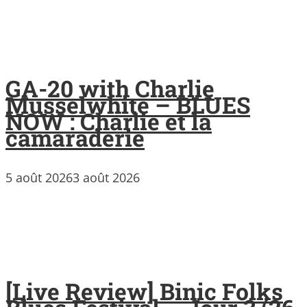
GA-20 with Charlie
Musselwhite – BLUES
NOW : Charlie et la
camaraderie
5 août 2026
3 août 2026
[Live Review] Binic Folks