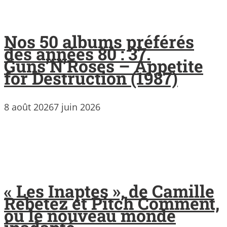
Nos 50 albums préférés
des années 80 : 37.
Guns’N’Roses – Appetite
for Destruction (1987)
8 août 2026
7 juin 2026
« Les Inaptes », de Camille
Rebetez et Pitch Comment,
ou le nouveau monde