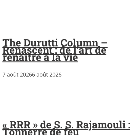
The Durutti Column –
Renascent : de l’art de
renaître à la vie
7 août 2026
6 août 2026
« RRR » de S. S. Rajamouli :
Tonnerre de feu