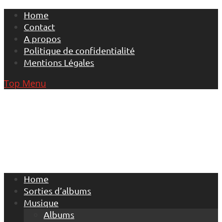
Skip
Home
to
Contact
content
A propos
Politique de confidentialité
Mentions Légales
Top Menu
Home
Sorties d’albums
Musique
Albums