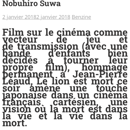
Nobuhiro Suwa
2 janvier 2018
2 janvier 2018
Benzine
Film sur le cinéma comme
vecteur de jeu et
de transmission (avec une
bande d’enfants bien
décidés à tourner leur
propre film), hommage
permanent à Jean-Pierre
Léaud, Le lion est mort ce
soir amène une touche
japonaise dans un cinéma
français cartésien, une
vision où la mort est dans
la vie et la vie dans la
mort.