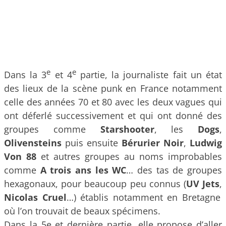
e
e
Dans la 3
et 4
partie, la journaliste fait un état
des lieux de la scène punk en France notamment
celle des années 70 et 80 avec les deux vagues qui
ont déferlé successivement et qui ont donné des
groupes comme
Starshooter
, les
Dogs
,
Olivensteins
puis ensuite
Bérurier Noir
,
Ludwig
Von 88
et autres groupes au noms improbables
comme
A trois ans les WC
… des tas de groupes
hexagonaux, pour beaucoup peu connus (
UV Jets
,
Nicolas Cruel
…) établis notamment en Bretagne
où l’on trouvait de beaux spécimens.
Dans la 5e et dernière partie, elle propose d’aller