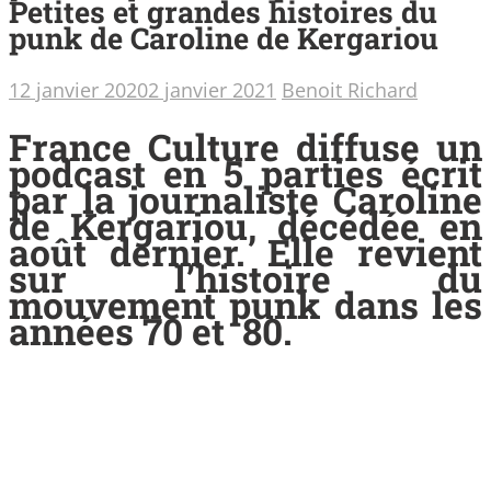
Petites et grandes histoires du
punk de Caroline de Kergariou
12 janvier 2020
2 janvier 2021
Benoit Richard
France Culture diffuse un
podcast en 5 parties écrit
par la journaliste Caroline
de Kergariou, décédée en
août dernier. Elle revient
sur l’histoire du
mouvement punk dans les
années 70 et 80.