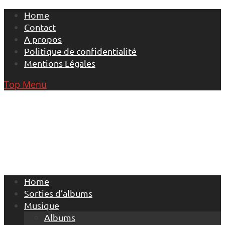
Skip
Home
to
Contact
content
A propos
Politique de confidentialité
Mentions Légales
Top Menu
Home
Sorties d’albums
Musique
Albums