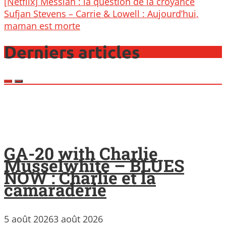
Post
[Netflix] Messiah : la question de la croyance
navigation
Sufjan Stevens – Carrie & Lowell : Aujourd’hui,
maman est morte
Derniers articles
GA-20 with Charlie
Musselwhite – BLUES
NOW : Charlie et la
camaraderie
5 août 2026
3 août 2026