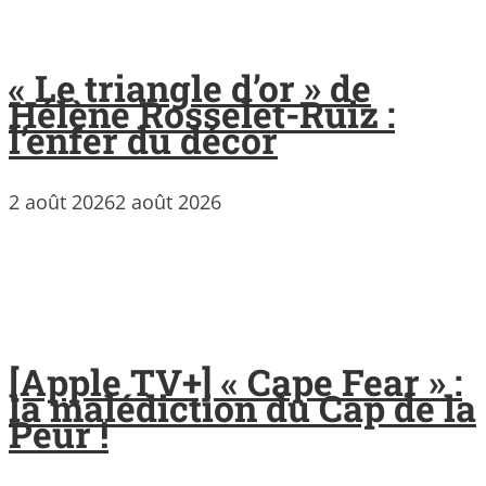
« Le triangle d’or » de
Hélène Rosselet-Ruiz :
l’enfer du décor
2 août 2026
2 août 2026
[Apple TV+] « Cape Fear » :
la malédiction du Cap de la
Peur !