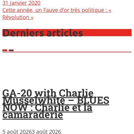
navigation
31 janvier 2020
Cette année, un Fauve d’or très politique : «
Révolution »
Derniers articles
GA-20 with Charlie
Musselwhite – BLUES
NOW : Charlie et la
camaraderie
5 août 2026
3 août 2026