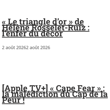
« Le triangle d’or » de
Hélène Rosselet-Ruiz :
l’enfer du décor
2 août 2026
2 août 2026
[Apple TV+] « Cape Fear » :
la malédiction du Cap de la
Peur !