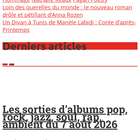
Post
Loin des querelles du monde : le nouveau roman
navigation
drôle et pétillant d’Anna Rozen
Un Divan à Tunis de Manèle Labidi : Conte d’après-
Printemps
Derniers articles
Les sorties d’albums pop,
rock, jazz, soul, rap,
ambient du 7 août 2026