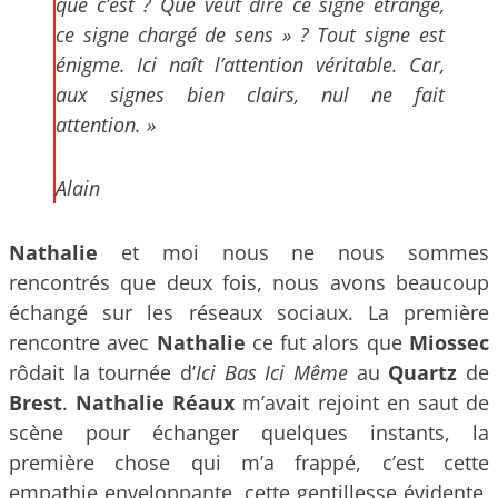
que c’est ? Que veut dire ce signe étrange,
ce signe chargé de sens » ? Tout signe est
énigme. Ici naît l’attention véritable. Car,
aux signes bien clairs, nul ne fait
attention. »
Alain
Nathalie
et moi nous ne nous sommes
rencontrés que deux fois, nous avons beaucoup
échangé sur les réseaux sociaux. La première
rencontre avec
Nathalie
ce fut alors que
Miossec
rôdait la tournée d’
Ici Bas Ici Même
au
Quartz
de
Brest
.
Nathalie Réaux
m’avait rejoint en saut de
scène pour échanger quelques instants, la
première chose qui m’a frappé, c’est cette
empathie enveloppante, cette gentillesse évidente,