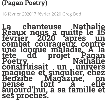
(Pagan Poetry)
16 février 2020
17 février 2020
Greg Bod
La chanteuse Nathalie
Réaux nous a quitté le 15
février 2020 après un
combat courageux contre
une longue maladie. A la
tête du projet Pagan
Poetry, Nathalie
construisait un univers
magique et singulier, chez
Benzine Magazine, on
pense fort à elle
aujourd’hui, à sa famille et
ses proches.