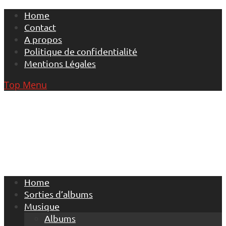
Skip
Home
to
Contact
content
A propos
Politique de confidentialité
Mentions Légales
Top Menu
Home
Sorties d’albums
Musique
Albums