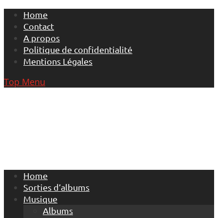
Skip
Home
to
Contact
content
A propos
Politique de confidentialité
Mentions Légales
Top Menu
Home
Sorties d’albums
Musique
Albums