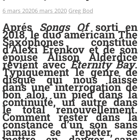
6 mars 2020
6 mars 2020
Greg Bod
Aprés
Songs Of
sorti en
2018, le duo américain The
Saxophones constitué
d’Alexi Erenkov et de son
épouse Alison Alderdice
revient avec
Eternity Bay
.
Typiquement le genre de
disque qui nous laisse
dans une interrogation de
bon aloi, un pied dans la
continuité, un autre dans
le total renouvellement.
Comment rester dans la
constance d’un son sans
jamais se répéter, se
mettre en danger sans