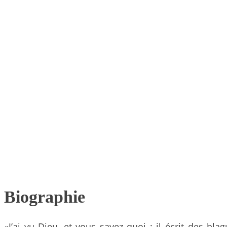
Biographie
«J’ai vu Dieu, et vous savez quoi : il écrit des bla