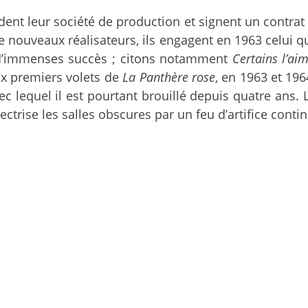
dent leur société de production et signent un contrat a
e nouveaux réalisateurs, ils engagent en 1963 celui q
s d’immenses succès ; citons notamment
Certains l’ai
eux premiers volets de
La Panthère rose
, en 1963 et 19
vec lequel il est pourtant brouillé depuis quatre ans. 
lectrise les salles obscures par un feu d’artifice contin