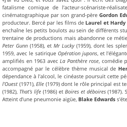
fatalisme comique de l’acteur-scénariste-réalis
cinématographique par son grand-père
Gordon E
producteur. Bercé par les films de
Laurel et Hard
enchaîne les petits boulots au sein de différents s
trentaine de productions mais abandonne ce métier p
Peter Gunn
(1958), et
Mr Lucky
(1959), dont les sple
1959, avec le satirique
Opération jupons
, et l’élég
amplifiés en 1963 avec
La Panthère rose
, comédie p
accompagné par le célèbre thème musical de
He
dépendance à l’alcool, le cinéaste poursuit cette p
l’Ouest
(1971),
Elle
(1979) dont le rôle principal est 
(1982),
That’s life
(1986) et
Boires et déboires
(1987). 
Atteint d’une pneumonie aigüe,
Blake Edwards
s’ét