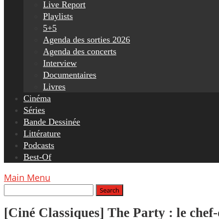
Live Report
Playlists
5+5
Agenda des sorties 2026
Agenda des concerts
Interview
Documentaires
Livres
Cinéma
Séries
Bande Dessinée
Littérature
Podcasts
Best-Of
Main Menu
[Ciné Classiques] The Party : le che