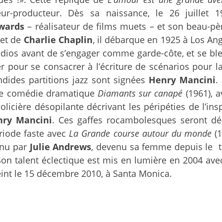
ateur-producteur. Dès sa naissance, le 26 juillet
dwards
– réalisateur de films muets – et son beau-p
y
et de
Charlie Chaplin
, il débarque en 1925 à Los An
tudios avant de s’engager comme garde-côte, et se bl
our se consacrer à l’écriture de scénarios pour la 
ndides partitions jazz sont signées
Henry Mancini
.
ante comédie dramatique
Diamants sur canapé
(1961), a
olicière désopilante décrivant les péripéties de l’in
nry Mancini
. Ces gaffes rocambolesques seront déc
ériode faste avec
La Grande course autour du monde
(1
tenu par
Julie Andrews
, devenu sa femme depuis le 
Son talent éclectique est mis en lumière en 2004 av
eint le 15 décembre 2010, à Santa Monica.