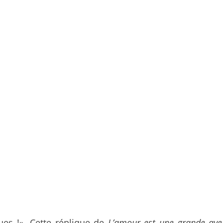
gues !». Cette réplique de
L’amour est une grande av