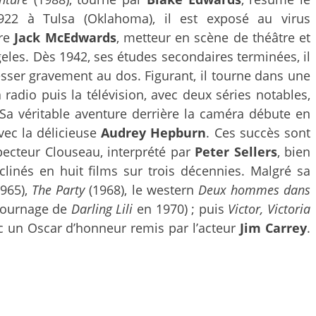
 1922 à Tulsa (Oklahoma), il est exposé au virus
ère
Jack McEdwards
, metteur en scène de théâtre et
geles. Dès 1942, ses études secondaires terminées, il
esser gravement au dos. Figurant, il tourne dans une
radio puis la télévision, avec deux séries notables,
 Sa véritable aventure derrière la caméra débute en
vec la délicieuse
Audrey Hepburn
. Ces succès sont
specteur Clouseau, interprété par
Peter Sellers
, bien
linés en huit films sur trois décennies. Malgré sa
965),
The Party
(1968), le western
Deux hommes dans
tournage de
Darling Lili
en 1970) ; puis
Victor, Victoria
ec un Oscar d’honneur remis par l’acteur
Jim Carrey
.