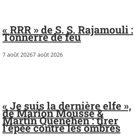
« RRR » de S. S. Rajamouli :
Tonnerre de feu
7 août 2026
7 août 2026
« Je suis la dernière elfe »,
de Marion Mousse &
Martin Quenehen : tirer
l’épée contre les ombres