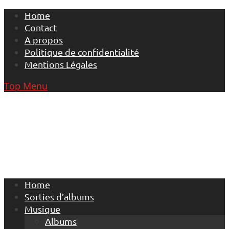
Skip
Home
to
Contact
content
A propos
Politique de confidentialité
Mentions Légales
Top Menu
Home
Sorties d’albums
Musique
Albums