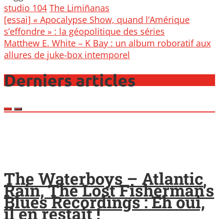
studio 104
The Limiñanas
Post
[essai] « Apocalypse Show, quand l’Amérique
navigation
s’effondre » : la géopolitique des séries
Matthew E. White – K Bay : un album roboratif aux
allures de juke-box intemporel
Derniers articles
The Waterboys – Atlantic
Rain, The Lost Fisherman’s
Blues Recordings : Eh oui,
il en restait !