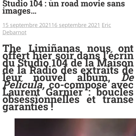
Studio 104 : un road movie sans
images…
15 septembre 2021
16 septembre 2021
Eric
Debarnot
The Limiñanas nous ont
offert hier soir dans l’écrin
du Studio 104 de la Maison
de la Radio des extraits de
leur nouvel album,
De
Película,
co-composé avec
Laurent Garnier : boucles
obsessionnelles et transe
garanties !