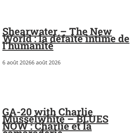
Shearwater – The New
World : la défaite intime de
l’humanité
6 août 2026
6 août 2026
GA-20 with Charlie
Musselwhite – BLUES
NOW : Charlie et la
camaraderie