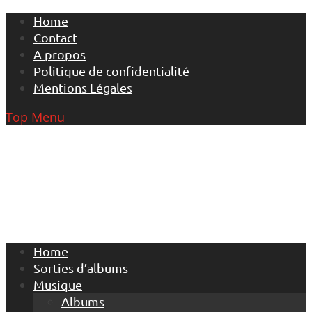
Skip
Home
to
Contact
content
A propos
Politique de confidentialité
Mentions Légales
Top Menu
Home
Sorties d’albums
Musique
Albums