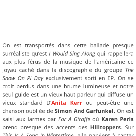
On est transportés dans cette ballade presque
surréaliste qu’est
I Would Sing Along
qui rappellera
aux plus férus de la musique de l’américaine ce
joyau caché dans la discographie du groupe
The
Snow On Pi Day
exclusivement sorti en EP. On se
croit perdus dans une brume lumineuse et notre
seul guide est un vieux haut-parleur qui diffuse un
vieux standard D’
Anita Kerr
ou peut-être une
chanson oubliée de
Simon And Garfunkel.
On est
saisi aux larmes par
For A Giraffe
où
Karen Peris
prend presque des accents des
Hilltoppers
. Sur
This Is A Song In Wintertime
, elle parvient à capter