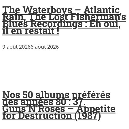
The Waterboys – Atlantic
Rain, The Lost Fisherman’s
Blues Recordings : Eh oui,
il en restait !
9 août 2026
6 août 2026
Nos 50 albums préférés
des années 80 : 37.
Guns’N’Roses – Appetite
for Destruction (1987)