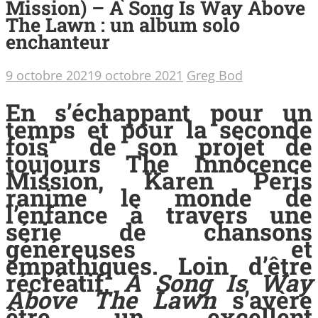
Mission) – A Song Is Way Above
The Lawn : un album solo
enchanteur
9 octobre 2021
9 octobre 2021
Greg Bod
En s’échappant pour un
temps et pour la seconde
fois de son projet de
toujours The Innocence
Mission, Karen Peris
ranime le monde de
l’enfance à travers une
série de chansons
généreuses et
empathiques. Loin d’être
récréatif,
A Song Is Way
Above The Lawn
s’avère
être un excellent