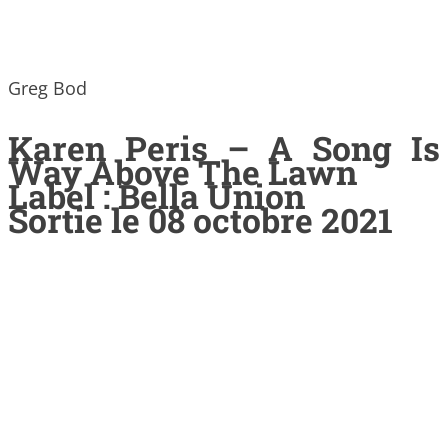
Greg Bod
Karen Peris – A Song Is
Way Above The Lawn
Label : Bella Union
Sortie le 08 octobre 2021