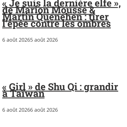
« Je suis la dernière elfe »,
de Marion Mousse &
Martin Quenehen : tirer
l’épée contre les ombres
6 août 2026
5 août 2026
« Girl » de Shu Qi : grandir
à Taïwan
6 août 2026
6 août 2026