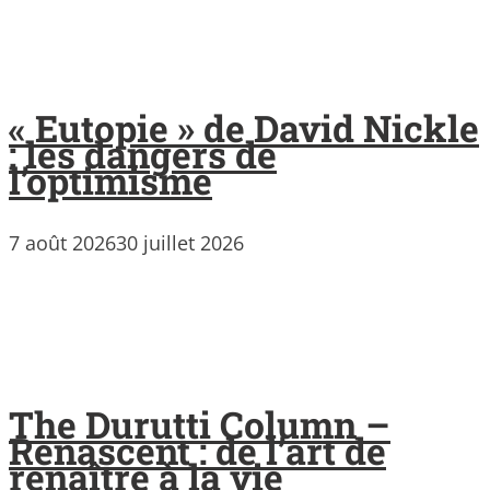
« Eutopie » de David Nickle
: les dangers de
l’optimisme
7 août 2026
30 juillet 2026
The Durutti Column –
Renascent : de l’art de
renaître à la vie