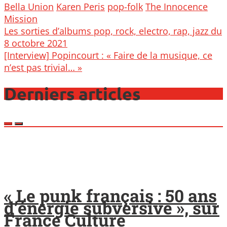
Bella Union
Karen Peris
pop-folk
The Innocence
Mission
Post
Les sorties d’albums pop, rock, electro, rap, jazz du
navigation
8 octobre 2021
[Interview] Popincourt : « Faire de la musique, ce
n’est pas trivial… »
Derniers articles
« Le punk français : 50 ans
d’énergie subversive », sur
France Culture