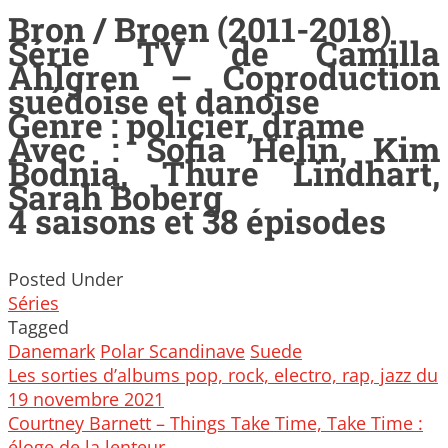
Bron / Broen (2011-2018)
Série TV de Camilla
Ahlgren – Coproduction
suédoise et danoise
Genre : policier, drame
Avec : Sofia Helin, Kim
Bodnia, Thure Lindhart,
Sarah Boberg
4 saisons et 38 épisodes
Posted Under
Séries
Tagged
Danemark
Polar Scandinave
Suede
Post
Les sorties d’albums pop, rock, electro, rap, jazz du
navigation
19 novembre 2021
Courtney Barnett – Things Take Time, Take Time :
éloge de la lenteur