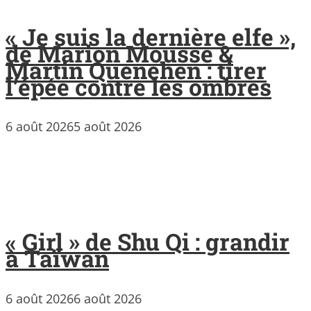
« Je suis la dernière elfe »,
de Marion Mousse &
Martin Quenehen : tirer
l’épée contre les ombres
6 août 2026
5 août 2026
« Girl » de Shu Qi : grandir
à Taïwan
6 août 2026
6 août 2026