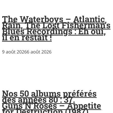
The Waterboys – Atlantic
Rain, The Lost Fisherman’s
Blues Recordings : Eh oui,
il en restait !
9 août 2026
6 août 2026
Nos 50 albums préférés
des années 80 : 37.
Guns’N’Roses – Appetite
for Destruction (1987)