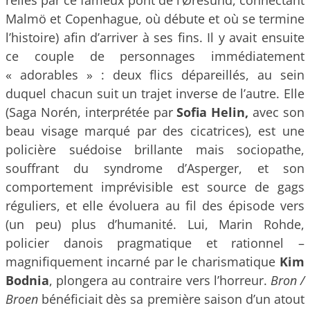
reliés par ce fameux pont de l’Øresund, connectant
Malmö et Copenhague, où débute et où se termine
l’histoire) afin d’arriver à ses fins. Il y avait ensuite
ce couple de personnages immédiatement
« adorables » : deux flics dépareillés, au sein
duquel chacun suit un trajet inverse de l’autre. Elle
(Saga Norén, interprétée par
Sofia Helin,
avec son
beau visage marqué par des cicatrices), est une
policière suédoise brillante mais sociopathe,
souffrant du syndrome d’Asperger, et son
comportement imprévisible est source de gags
réguliers, et elle évoluera au fil des épisode vers
(un peu) plus d’humanité. Lui, Marin Rohde,
policier danois pragmatique et rationnel –
magnifiquement incarné par le charismatique
Kim
Bodnia
, plongera au contraire vers l’horreur.
Bron /
Broen
bénéficiait dès sa première saison d’un atout