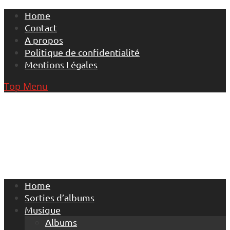
Skip
Home
to
Contact
content
A propos
Politique de confidentialité
Mentions Légales
Top Menu
Home
Sorties d’albums
Musique
Albums