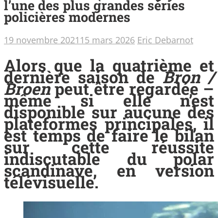
l’une des plus grandes séries
policières modernes
19 novembre 2021
15 mars 2026
Eric Debarnot
Alors que la quatrième et
dernière saison de
Bron /
Broen
peut être regardée –
même si elle n’est
disponible sur aucune des
plateformes principales, il
est temps de faire le bilan
sur cette réussite
indiscutable du polar
scandinave, en version
télévisuelle.