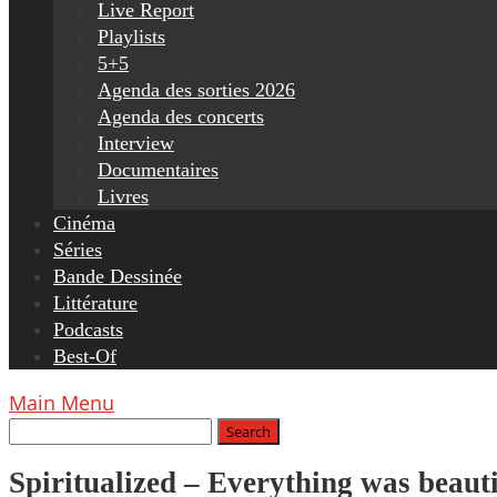
Live Report
Playlists
5+5
Agenda des sorties 2026
Agenda des concerts
Interview
Documentaires
Livres
Cinéma
Séries
Bande Dessinée
Littérature
Podcasts
Best-Of
Main Menu
Spiritualized – Everything was beauti