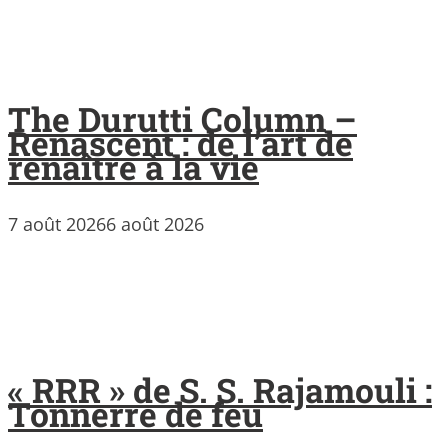
The Durutti Column –
Renascent : de l’art de
renaître à la vie
7 août 2026
6 août 2026
« RRR » de S. S. Rajamouli :
Tonnerre de feu