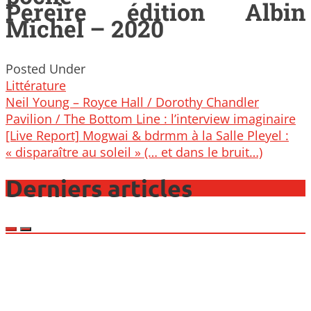
Pereire édition Albin
Michel – 2020
Posted Under
Littérature
Post
Neil Young – Royce Hall / Dorothy Chandler
navigation
Pavilion / The Bottom Line : l’interview imaginaire
[Live Report] Mogwai & bdrmm à la Salle Pleyel :
« disparaître au soleil » (… et dans le bruit…)
Derniers articles