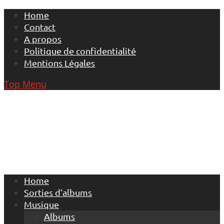
Skip
Home
to
Contact
content
A propos
Politique de confidentialité
Mentions Légales
Top Menu
Home
Sorties d’albums
Musique
Albums