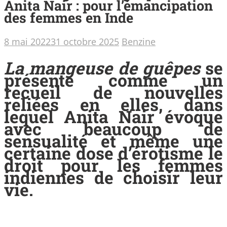
Anita Nair : pour l’émancipation
des femmes en Inde
8 mai 2022
31 octobre 2025
Benzine
La mangeuse de guêpes
se
présente comme un
recueil de nouvelles
reliées en elles, dans
lequel Anita Nair évoque
avec beaucoup de
sensualité et même une
certaine dose d’érotisme le
droit pour les femmes
indiennes de choisir leur
vie.