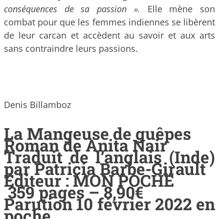
conséquences de sa passion ».
Elle mène son
combat pour que les femmes indiennes se libèrent
de leur carcan et accèdent au savoir et aux arts
sans contraindre leurs passions.
Denis Billamboz
La Mangeuse de guêpes
Roman de Anita Nair
Traduit de l’anglais (Inde)
par Patricia Barbe-Girault
Editeur ‏: MON POCHE
‎ 359 pages – 8,90€
Parution 10 février 2022 en
poche