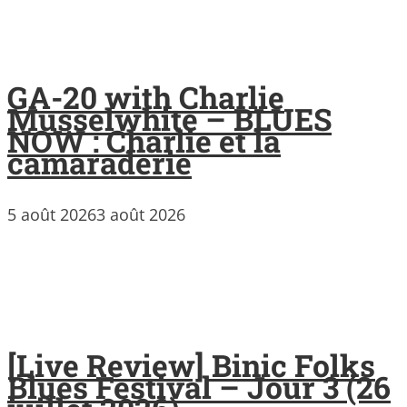
GA-20 with Charlie
Musselwhite – BLUES
NOW : Charlie et la
camaraderie
5 août 2026
3 août 2026
[Live Review] Binic Folks
Blues Festival – Jour 3 (26