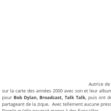
Autrice de
sur la carte des années 2000 avec son et leur albu
pour
Bob Dylan, Broadcast, Talk Talk,
puis ont dé
partageant de la zique. Avec tellement aucune pressi
People qu’elle pourrait mener à des fiançailles…