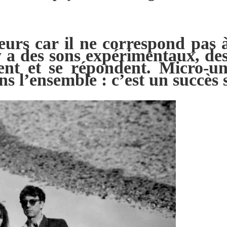
urs car il ne correspond pas à
 y a des sons expérimentaux, d
nt et se répondent. Micro-un
ns l’ensemble : c’est un succès s