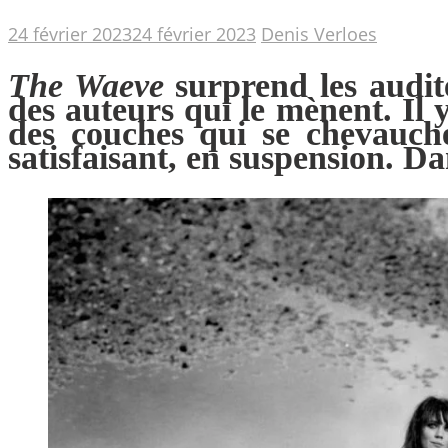
24 février 2023
24 février 2023
Denis Verloes
The Waeve
surprend les audite
des auteurs qui le mènent. Il
des couches qui se chevauche
satisfaisant, en suspension. Da