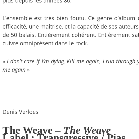
plus depuis les années 80.
L’ensemble est très bien foutu. Ce genre d’album
efficacité, une maîtrise, et la capacité de ses aute
de 50 balais. Entièrement cohérent. Entièrement satis
cuivre omniprésent dans le rock.
« I don’t care if I’m dying, Kill me again, I run through 
me again »
Denis Verloes
The Weave –
The Weave
Label : Transgressive / Pias