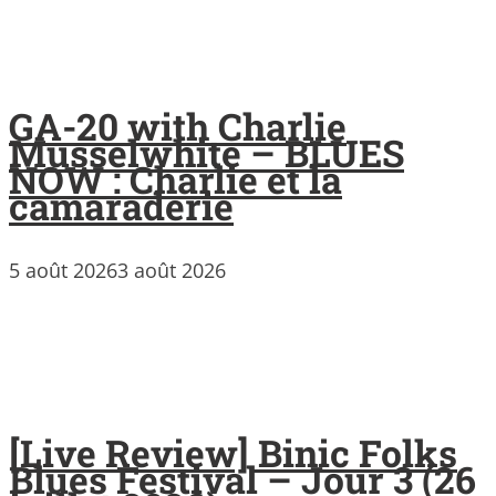
GA-20 with Charlie
Musselwhite – BLUES
NOW : Charlie et la
camaraderie
5 août 2026
3 août 2026
[Live Review] Binic Folks
Blues Festival – Jour 3 (26