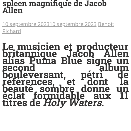
spleen magnifique de Jacob
Allen
10 septembre 2023
10 septembre 2023
Benoit
Richard
Le musicien et producteur
britannique Jacob Allen
alias Puma Blue signe un
second album
bouleversant, pétri de
références, et dont la
beauté sombre donne un
éclat formidable aux 11
titres de
Holy Waters
.