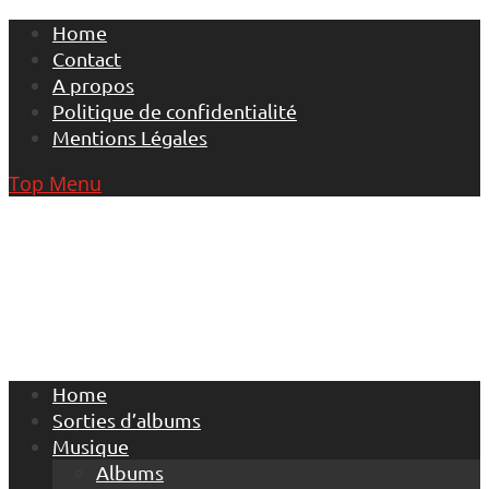
Skip
Home
to
Contact
content
A propos
Politique de confidentialité
Mentions Légales
Top Menu
Home
Sorties d’albums
Musique
Albums