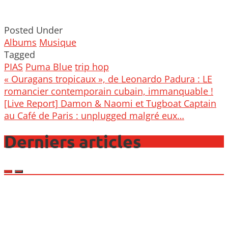
Posted Under
Albums
Musique
Tagged
PIAS
Puma Blue
trip hop
Post
« Ouragans tropicaux », de Leonardo Padura : LE
navigation
romancier contemporain cubain, immanquable !
[Live Report] Damon & Naomi et Tugboat Captain
au Café de Paris : unplugged malgré eux…
Derniers articles