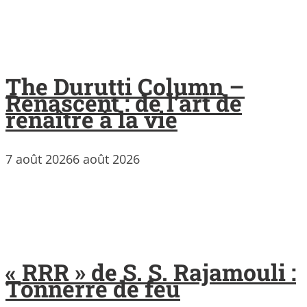
The Durutti Column –
Renascent : de l’art de
renaître à la vie
7 août 2026
6 août 2026
« RRR » de S. S. Rajamouli :
Tonnerre de feu