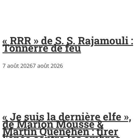
« RRR » de S. S. Rajamouli :
Tonnerre de feu
7 août 2026
7 août 2026
« Je suis la dernière elfe »,
de Marion Mousse &
Martin Quenehen : tirer