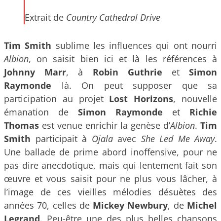
Extrait de
Country Cathedral Drive
Tim Smith
sublime les influences qui ont nourri
Albion
, on saisit bien ici et là les références à
Johnny Marr
, à
Robin Guthrie
et
Simon
Raymonde
là. On peut supposer que sa
participation au projet
Lost Horizons
, nouvelle
émanation de
Simon Raymonde
et
Richie
Thomas
est venue enrichir la genèse d’
Albion
.
Tim
Smith
participait à
Ojala
avec
She Led Me Away
.
Une ballade de prime abord inoffensive, pour ne
pas dire anecdotique, mais qui lentement fait son
œuvre et vous saisit pour ne plus vous lâcher, à
l’image de ces vieilles mélodies désuètes des
années 70, celles de
Mickey Newbury
, de
Michel
Legrand
. Peu-être une des plus belles chansons