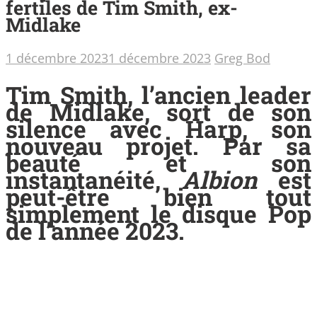
fertiles de Tim Smith, ex-
Midlake
1 décembre 2023
1 décembre 2023
Greg Bod
Tim Smith, l’ancien leader
de Midlake, sort de son
silence avec Harp, son
nouveau projet. Par sa
beauté et son
instantanéité,
Albion
est
peut-être bien tout
simplement le disque Pop
de l’année 2023.