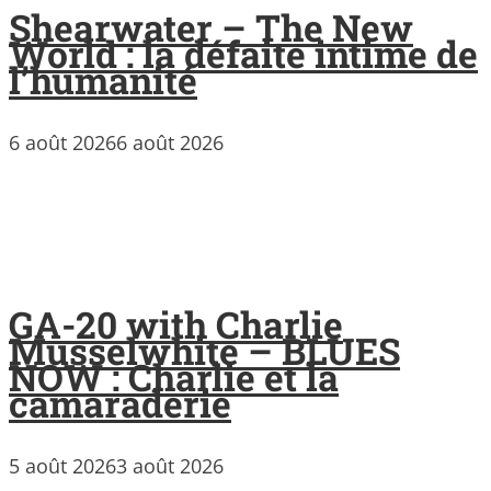
Shearwater – The New
World : la défaite intime de
l’humanité
6 août 2026
6 août 2026
GA-20 with Charlie
Musselwhite – BLUES
NOW : Charlie et la
camaraderie
5 août 2026
3 août 2026