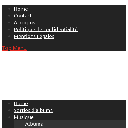
Skip
Home
to
Contact
content
A propos
Politique de confidentialité
Mentions Légales
Top Menu
Home
Sorties d’albums
Musique
Albums