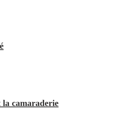
é
 la camaraderie