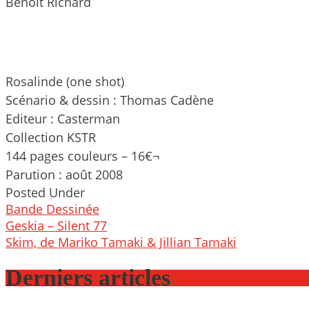
Benoît Richard
Rosalinde (one shot)
Scénario & dessin : Thomas Cadène
Editeur : Casterman
Collection KSTR
144 pages couleurs – 16€¬
Parution : août 2008
Posted Under
Bande Dessinée
Post
Geskia – Silent 77
navigation
Skim, de Mariko Tamaki & Jillian Tamaki
Derniers articles