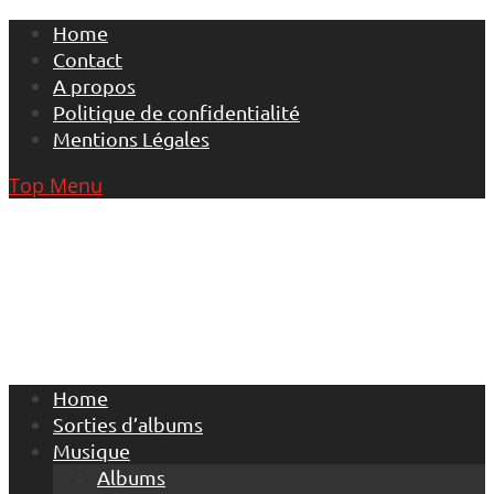
Skip
Home
to
Contact
content
A propos
Politique de confidentialité
Mentions Légales
Top Menu
Home
Sorties d’albums
Musique
Albums