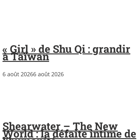
« Girl » de Shu Qi : grandir
à Taïwan
6 août 2026
6 août 2026
Shearwater – The New
World : la défaite intime de