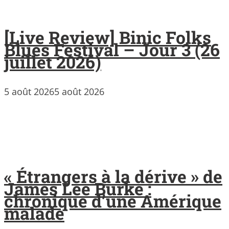
[Live Review] Binic Folks
Blues Festival – Jour 3 (26
juillet 2026)
5 août 2026
5 août 2026
« Étrangers à la dérive » de
James Lee Burke :
chronique d’une Amérique
malade