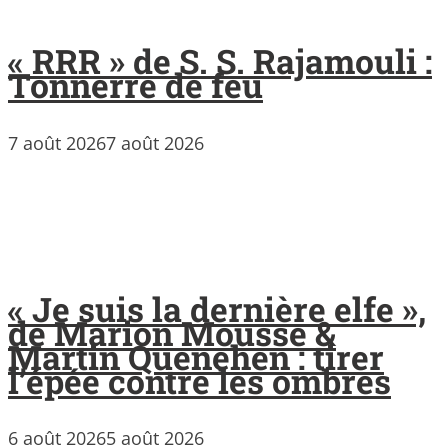
« RRR » de S. S. Rajamouli :
Tonnerre de feu
7 août 2026
7 août 2026
« Je suis la dernière elfe »,
de Marion Mousse &
Martin Quenehen : tirer
l’épée contre les ombres
6 août 2026
5 août 2026