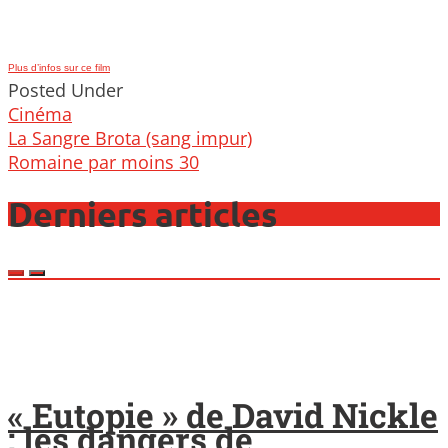
Plus d’infos sur ce film
Posted Under
Cinéma
Post
La Sangre Brota (sang impur)
navigation
Romaine par moins 30
Derniers articles
« Eutopie » de David Nickle
: les dangers de