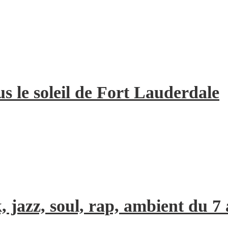
us le soleil de Fort Lauderdale
, jazz, soul, rap, ambient du 7