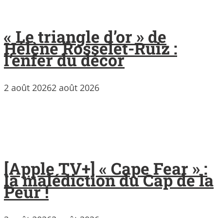
« Le triangle d’or » de
Hélène Rosselet-Ruiz :
l’enfer du décor
2 août 2026
2 août 2026
[Apple TV+] « Cape Fear » :
la malédiction du Cap de la
Peur !