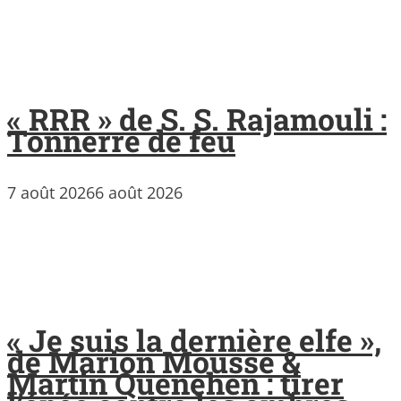
« RRR » de S. S. Rajamouli :
Tonnerre de feu
7 août 2026
6 août 2026
« Je suis la dernière elfe »,
de Marion Mousse &
Martin Quenehen : tirer