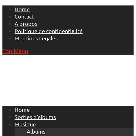
Skip
Home
to
Contact
content
A propos
Politique de confidentialité
Mentions Légales
Top Menu
Home
Sorties d’albums
Musique
Albums