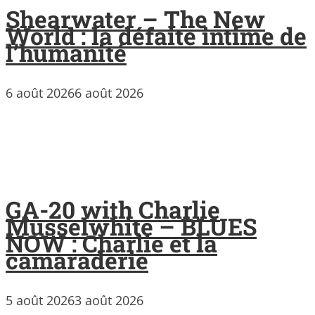
Shearwater – The New
World : la défaite intime de
l’humanité
6 août 2026
6 août 2026
GA-20 with Charlie
Musselwhite – BLUES
NOW : Charlie et la
camaraderie
5 août 2026
3 août 2026