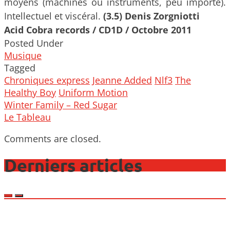
moyens (machines ou instruments, peu importe).
Intellectuel et viscéral.
(3.5) Denis Zorgniotti
Acid Cobra records / CD1D / Octobre 2011
Posted Under
Musique
Tagged
Chroniques express
Jeanne Added
Nlf3
The
Healthy Boy
Uniform Motion
Post
Winter Family – Red Sugar
navigation
Le Tableau
Comments are closed.
Derniers articles