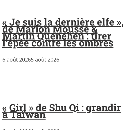
« Je suis la dernière elfe »,
de Marion Mousse &
Martin Quenehen : tirer
l’épée contre les ombres
6 août 2026
5 août 2026
« Girl » de Shu Qi : grandir
à Taïwan