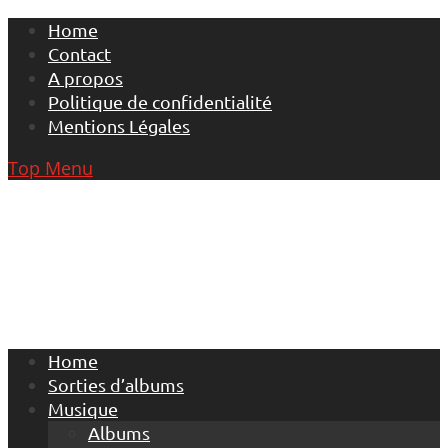
Skip
Home
to
Contact
content
A propos
Politique de confidentialité
Mentions Légales
Top Menu
Home
Sorties d’albums
Musique
Albums