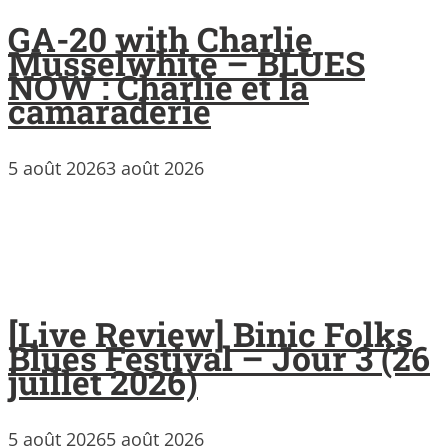
GA-20 with Charlie
Musselwhite – BLUES
NOW : Charlie et la
camaraderie
5 août 2026
3 août 2026
[Live Review] Binic Folks
Blues Festival – Jour 3 (26
juillet 2026)
5 août 2026
5 août 2026