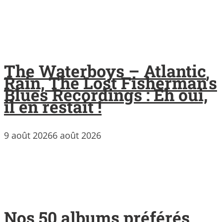
The Waterboys – Atlantic
Rain, The Lost Fisherman’s
Blues Recordings : Eh oui,
il en restait !
9 août 2026
6 août 2026
Nos 50 albums préférés