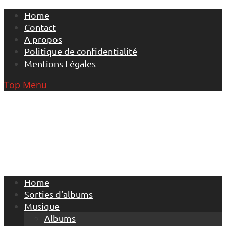
Skip
Home
to
Contact
content
A propos
Politique de confidentialité
Mentions Légales
Top Menu
Home
Sorties d’albums
Musique
Albums