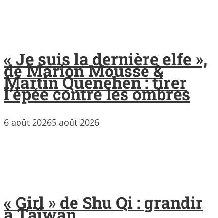
« Je suis la dernière elfe »,
de Marion Mousse &
Martin Quenehen : tirer
l’épée contre les ombres
6 août 2026
5 août 2026
« Girl » de Shu Qi : grandir
à Taïwan