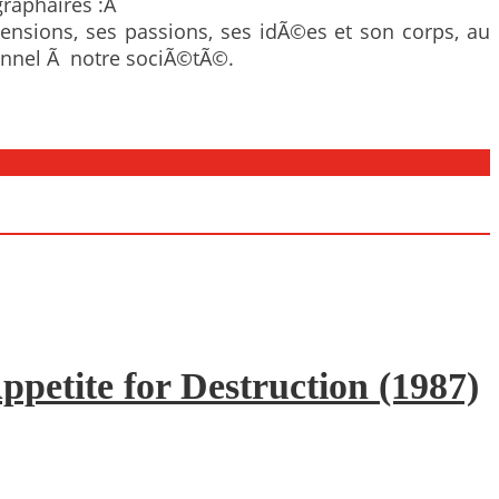
graphaires :Â
 tensions, ses passions, ses idÃ©es et son corps, au
sonnel Ã notre sociÃ©tÃ©.
ppetite for Destruction (1987)