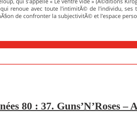
oup, qui s’appelle « Le ventre vide » (Ã©ditions Kiro
 qui renoue avec toute l’intimitÃ© de l’individu, ses
Ã§on de confronter la subjectivitÃ© et l’espace per
nées 80 : 37. Guns’N’Roses – A