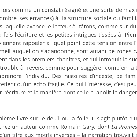
a fois comme un constat résigné et une sorte de max
d’ombre, ses errances) à la structure sociale ou famili
vers laquelle avance le lecteur à tâtons, comme sur 
ois l’écriture et les petites intrigues tissées à Pierr
nnent rappeler à quel point cette tension entre l’i
meil auquel on s’abandonne, sont autant de zones 
ient dans les premiers chapitres, et qui introduit la 
 ce trouble à revers, comme pour suggérer combien la
rendre l’individu. Des histoires d’inceste, de fam
 retient qu’un écho fragile. Ce qui l’intéresse, c’est
’écriture et la manière dont celle-ci abolit le dange
ième livre sur le deuil ou la folie. Il s’agit plutôt 
re. Chez un auteur comme Romain Gary, dont
La Promes
’un titre aux motifs inversés – la narration trouvait 