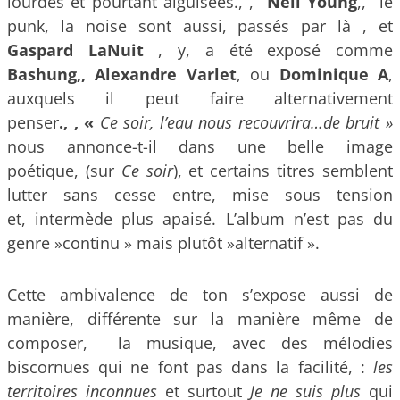
lourdes et pourtant aiguisées., ,
Neil Young
,, le
punk, la noise sont aussi, passés par là , et
Gaspard LaNuit
, y, a été exposé comme
Bashung,, Alexandre Varlet
, ou
Dominique A
,
auxquels il peut faire alternativement
penser
., , «
Ce soir, l’eau nous recouvrira…de bruit »
nous annonce-t-il dans une belle image
poétique, (sur
Ce soir
), et certains titres semblent
lutter sans cesse entre, mise sous tension
et, intermède plus apaisé. L’album n’est pas du
genre »continu » mais plutôt »alternatif ».
Cette ambivalence de ton s’expose aussi de
manière, différente sur la manière même de
composer, la musique, avec des mélodies
biscornues qui ne font pas dans la facilité, :
les
territoires inconnues
et surtout
Je ne suis plus
qui