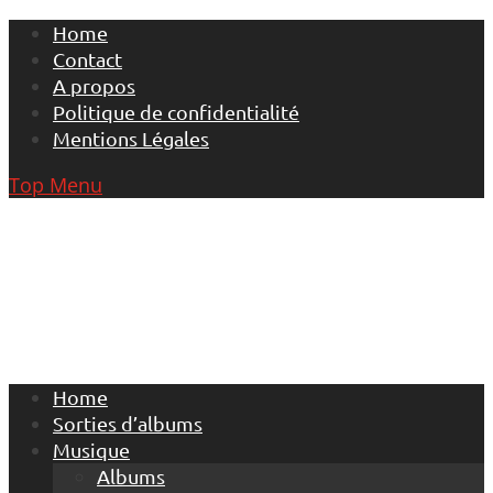
Skip
Home
to
Contact
content
A propos
Politique de confidentialité
Mentions Légales
Top Menu
Home
Sorties d’albums
Musique
Albums