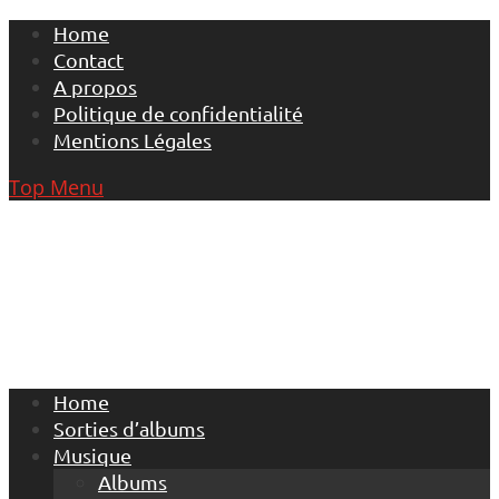
Skip
Home
to
Contact
content
A propos
Politique de confidentialité
Mentions Légales
Top Menu
Home
Sorties d’albums
Musique
Albums