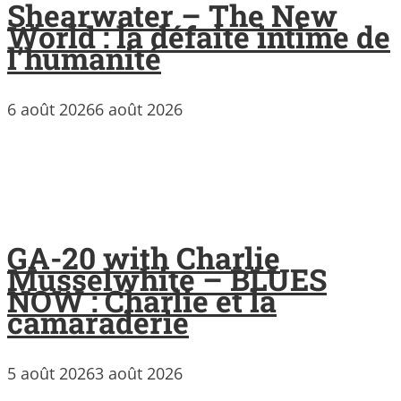
Shearwater – The New
World : la défaite intime de
l’humanité
6 août 2026
6 août 2026
GA-20 with Charlie
Musselwhite – BLUES
NOW : Charlie et la
camaraderie
5 août 2026
3 août 2026