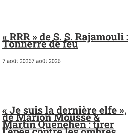
« RRR » de S. S. Rajamouli :
Tonnerre de feu
7 août 2026
7 août 2026
« Je suis la dernière elfe »,
de Marion Mousse &
Martin Quenehen : tirer
l’épée contre les ombres