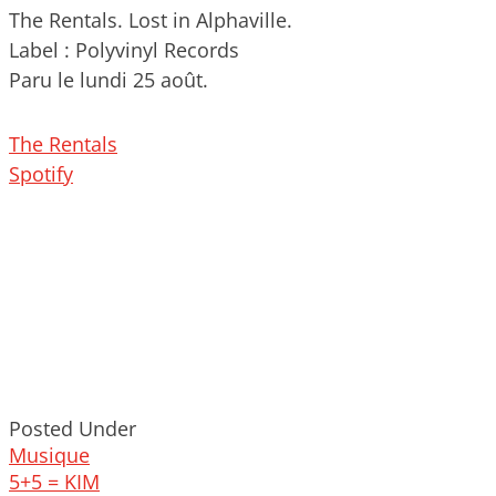
The Rentals. Lost in Alphaville.
Label : Polyvinyl Records
Paru le lundi 25 août.
The Rentals
Spotify
Posted Under
Musique
Post
5+5 = KIM