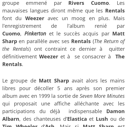
groupe emmené par
Rivers Cuomo
. Les
mauvaises langues diront même que les
Rentals
font du
Weezer
avec un moog en plus. Mais
l’enregistrement de l’album renié par
Cuomo
,
Pinkerton
et le succès acquis par
Matt
Sharp
en parallèle avec ses
Rentals
(
The Return of
the Rentals
) ont contraint ce dernier à quitter
définitivement
Weezer
et à se consacrer à
The
Rentals
.
Le groupe de
Matt Sharp
avait alors les mains
libres pour décoller 5 ans après son premier
album avec en 1999 la sortie de
Seven More Minutes
qui proposait une affiche alléchante avec les
participations du déjà indispensable
Damon
Albarn
, des chanteuses d’
Elastica
et
Lush
ou de
Tim Wheeler
d’
Ash
. Mais si
Matt Sharp
est