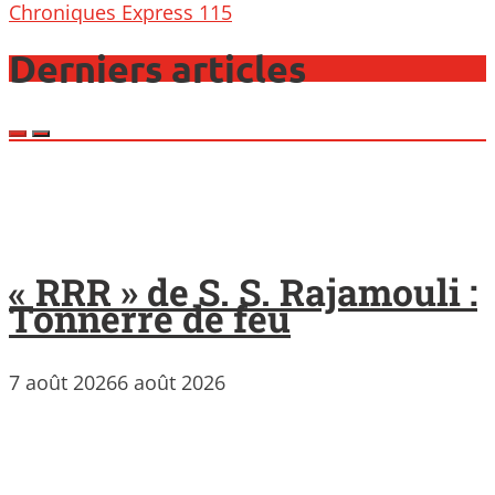
navigation
Chroniques Express 115
Derniers articles
« RRR » de S. S. Rajamouli :
Tonnerre de feu
7 août 2026
6 août 2026