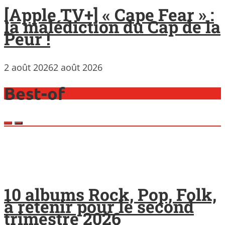
[Apple TV+] « Cape Fear » :
la malédiction du Cap de la
Peur !
2 août 2026
2 août 2026
Best-of
10 albums Rock, Pop, Folk,
à retenir pour le second
trimestre 2026