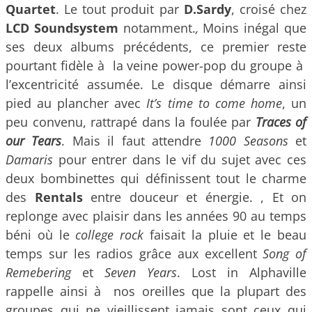
Quartet
. Le tout produit par
D.Sardy
, croisé chez
LCD Soundsystem
notamment.
,
Moins inégal que
ses deux albums précédents, ce premier reste
pourtant fidèle à la veine power-pop du groupe à
l’excentricité assumée. Le disque démarre ainsi
pied au plancher avec
It’s time to come home
, un
peu convenu, rattrapé dans la foulée par
Traces of
our Tears
. Mais il faut attendre
1000 Seasons
et
Damaris
pour entrer dans le vif du sujet avec ces
deux bombinettes qui définissent tout le charme
des
Rentals
entre douceur et énergie. , Et on
replonge avec plaisir dans les années 90 au temps
béni où le
college rock
faisait la pluie et le beau
temps sur les radios grâce aux excellent
Song of
Remebering
et
Seven Years
. Lost in Alphaville
rappelle ainsi à nos oreilles que la plupart des
groupes qui ne vieillissent jamais sont ceux qui