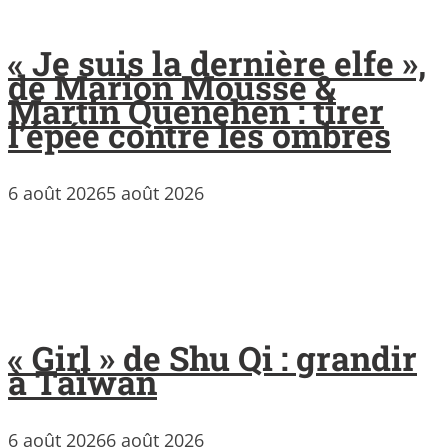
« Je suis la dernière elfe »,
de Marion Mousse &
Martin Quenehen : tirer
l’épée contre les ombres
6 août 2026
5 août 2026
« Girl » de Shu Qi : grandir
à Taïwan
6 août 2026
6 août 2026