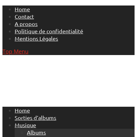
Skip
Home
to
Contact
content
A propos
Politique de confidentialité
Mentions Légales
Top Menu
Home
Sorties d’albums
Musique
Albums