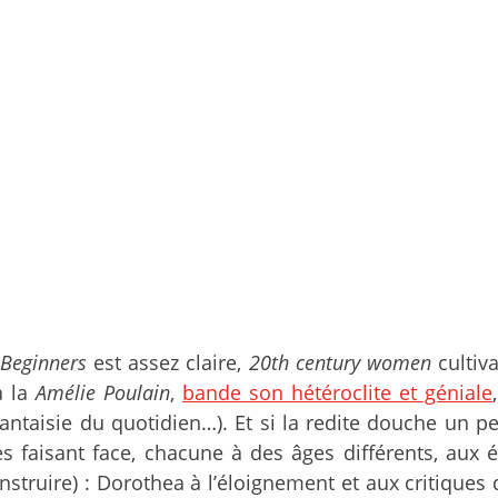
Beginners
est assez claire,
20th century women
cultiv
à la
Amélie Poulain
,
bande son hétéroclite et géniale
ntaisie du quotidien…). Et si la redite douche un pe
faisant face, chacune à des âges différents, aux év
ruire) : Dorothea à l’éloignement et aux critiques de 