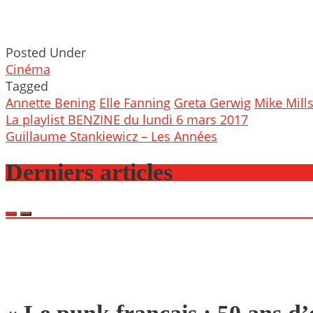
Posted Under
Cinéma
Tagged
Annette Bening
Elle Fanning
Greta Gerwig
Mike Mill
Post
La playlist BENZINE du lundi 6 mars 2017
navigation
Guillaume Stankiewicz – Les Années
Derniers articles