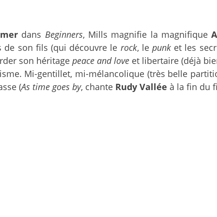
mmer
dans
Beginners
, Mills magnifie la magnifique
A
de son fils (qui découvre le
rock
, le
punk
et les sec
order son héritage
peace and love
et libertaire (déjà b
isme. Mi-gentillet, mi-mélancolique (très belle partit
asse (
As time goes by
, chante
Rudy Vallée
à la fin du 