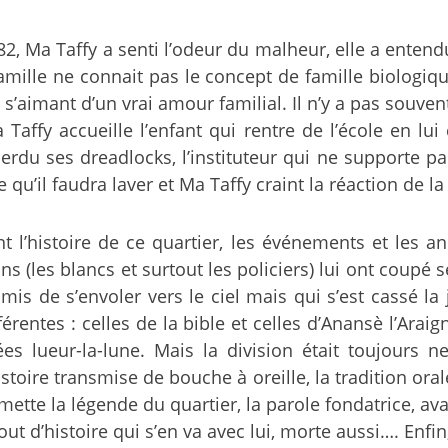
2, Ma Taffy a senti l’odeur du malheur, elle a entendu 
famille ne connait pas le concept de famille biologiqu
aimant d’un vrai amour familial. Il n’y a pas souven
Taffy accueille l’enfant qui rentre de l’école en lu
erdu ses dreadlocks, l’instituteur qui ne supporte pas
qu’il faudra laver et Ma Taffy craint la réaction de la
ant l’histoire de ce quartier, les événements et les 
(les blancs et surtout les policiers) lui ont coupé ses
mis de s’envoler vers le ciel mais qui s’est cassé l
férentes : celles de la bible et celles d’Anansè l’Arai
es lueur-la-lune. Mais la division était toujours net
istoire transmise de bouche à oreille, la tradition oral
mette la légende du quartier, la parole fondatrice, ava
t d’histoire qui s’en va avec lui, morte aussi…. Enfin