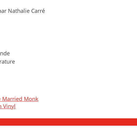
par Nathalie Carré
onde
rature
e Married Monk
n Vinyl