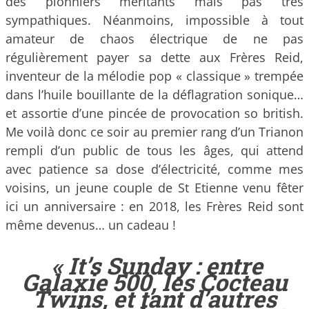
des pionniers méritants mais pas très
sympathiques. Néanmoins, impossible à tout
amateur de chaos électrique de ne pas
régulièrement payer sa dette aux Frères Reid,
inventeur de la mélodie pop « classique » trempée
dans l’huile bouillante de la déflagration sonique…
et assortie d’une pincée de provocation so british.
Me voilà donc ce soir au premier rang d’un Trianon
rempli d’un public de tous les âges, qui attend
avec patience sa dose d’électricité, comme mes
voisins, un jeune couple de St Etienne venu fêter
ici un anniversaire : en 2018, les Frères Reid sont
même devenus… un cadeau !
«
It’s Sunday :
entre
Galaxie 500
, les
Cocteau
Twins
, et tant d’autres