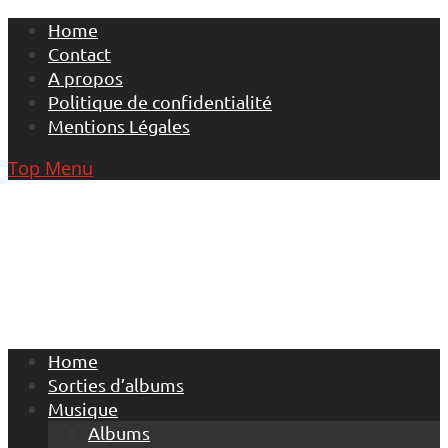
Skip
Home
to
Contact
content
A propos
Politique de confidentialité
Mentions Légales
Top Menu
Home
Sorties d’albums
Musique
Albums