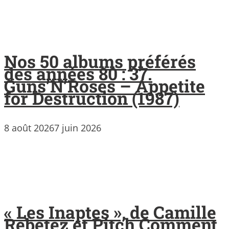
Nos 50 albums préférés
des années 80 : 37.
Guns’N’Roses – Appetite
for Destruction (1987)
8 août 2026
7 juin 2026
« Les Inaptes », de Camille
Rebetez et Pitch Comment,