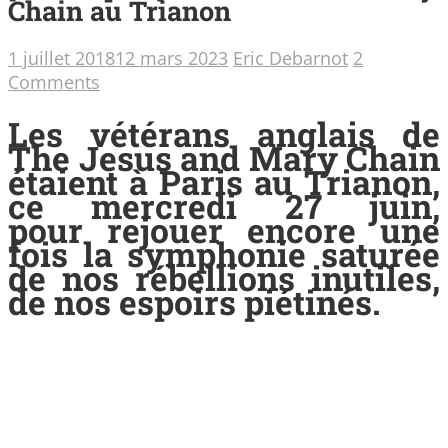
Chain au Trianon
1 juillet 2018
12 mars 2023
Eric Debarnot
2
Comments
Les vétérans anglais de
The Jesus and Mary Chain
étaient à Paris au Trianon,
ce mercredi 27 juin,
pour rejouer encore une
fois la symphonie saturée
de nos rébellions inutiles,
de nos espoirs piétinés.