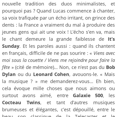
nouvelle tradition des duos minimalistes, et
pourquoi pas ? Quand Lucas commence à chanter,
sa voix trafiquée par un écho irritant, on grince des
dents : la France a vraiment du mal à produire des
jeunes gens qui ait une voix ! L’écho s’en va, mais
le chant demeure la grande faiblesse de
It’s
Sunday
. Et les paroles aussi : quand ils chantent
en français, difficile de ne pas sourire : «
Viens avec
moi sous la couette / Viens me rejoindre pour faire la
fête
» (cité de mémoire)… Non, ce n’est pas du
Bob
Dylan
ou du
Leonard Cohen
, avouons-le. « Mais
la musique ? » me demanderez-vous… Eh bien,
cela évoque mille choses que nous aimons ou
surtout avons aimé, entre
Galaxie 500
, les
Cocteau Twins
, et tant d’autres musiques
brumeuses et élégantes, c’est dépouillé, entre le
beau son classique de la Telecaster et le