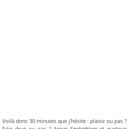
Voilà donc 30 minutes que j’hésite : plaisir ou pas ?
fake drug ou pas ? Arrive
Snakedriver
et quelque