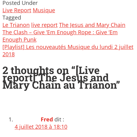
Posted Under
Live Report
Musique
Tagged
Le Trianon
live report
The Jesus and Mary Chain
Post
The Clash – Give ‘Em Enough Rope : Give ‘Em
navigation
Enough Punk
[Playlist] Les nouveautés Musique du lundi 2 juillet
2018
2 thoughts on “
[Live
report] The Jesus and
Mary Chain au Trianon
”
Fred
dit :
4 juillet 2018 à 18:10