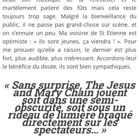
martèlement patient des fûts mais cela reste
toujours trop sage. Malgré la bienveillance du
public, il ne passe pas grand-chose sur scène, et
on s’ennuie un peu. Ma voisine de St Etienne est
optimiste : « Ils sont jeunes, ça viendra ! ». Pour
me prouver qu’elle a raison, le dernier est plus
fort, plus audible, plus intéressant. Accordons-leur
le bénéfice du doute, ils sont bien sympathiques.
« Sans surprise,
The Jesus
and Mary Chain
jouent
soit dans une semi-
obscurité, soit sous un
rideau de lumière braqué
directement sur les
spectateurs… »