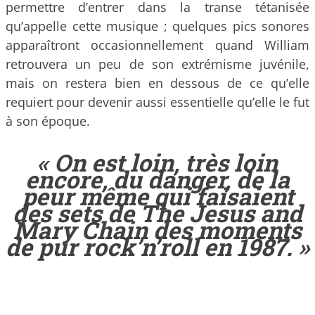
permettre d’entrer dans la transe tétanisée
qu’appelle cette musique ; quelques pics sonores
apparaîtront occasionnellement quand William
retrouvera un peu de son extrémisme juvénile,
mais on restera bien en dessous de ce qu’elle
requiert pour devenir aussi essentielle qu’elle le fut
à son époque.
« On est loin, très loin
encore, du danger, de la
peur même qui faisaient
des sets de
The Jesus and
Mary Chain
des moments
de pur rock’n’roll en 1987. »