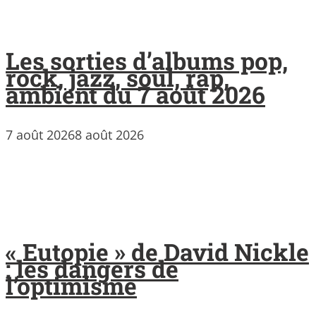
Les sorties d’albums pop,
rock, jazz, soul, rap,
ambient du 7 août 2026
7 août 2026
8 août 2026
« Eutopie » de David Nickle
: les dangers de
l’optimisme