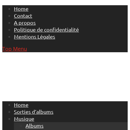
Skip
Home
to
Contact
content
A propos
Politique de confidentialité
Mentions Légales
Top Menu
Home
Sorties d’albums
Musique
Albums