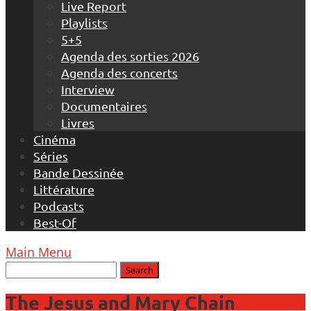
Live Report
Playlists
5+5
Agenda des sorties 2026
Agenda des concerts
Interview
Documentaires
Livres
Cinéma
Séries
Bande Dessinée
Littérature
Podcasts
Best-Of
Main Menu
The Jesus and Mary Chain