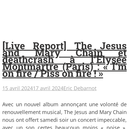
[Live Report] The Jesus
and Mary Chain et
deathcrash à l’Elysée
Montmartre (Paris) : « I’m
on fire / Piss on fire ! »
15 avril 2024
17 avril 2024
Eric Debarnot
Avec un nouvel album annonçant une volonté de
renouvellement musical, The Jesus and Mary Chain
nous ont offert samedi soir un concert impeccable,
avec un son certes beaucoup moins « noise »,