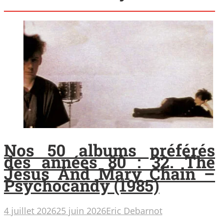
Nos 50 albums préférés
des années 80 : 32. The
Jesus And Mary Chain –
Psychocandy (1985)
4 juillet 2026
25 juin 2026
Eric Debarnot