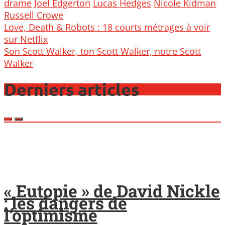
drame
Joel Edgerton
Lucas Hedges
Nicole Kidman
Russell Crowe
Post
Love, Death & Robots : 18 courts métrages à voir
navigation
sur Netflix
Son Scott Walker, ton Scott Walker, notre Scott
Walker
Derniers articles
« Eutopie » de David Nickle
: les dangers de
l’optimisme