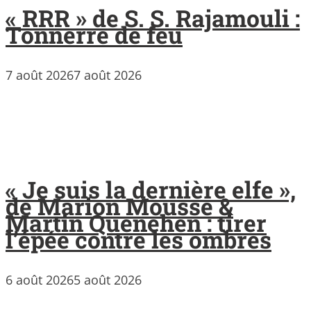
« RRR » de S. S. Rajamouli :
Tonnerre de feu
7 août 2026
7 août 2026
« Je suis la dernière elfe »,
de Marion Mousse &
Martin Quenehen : tirer
l’épée contre les ombres
6 août 2026
5 août 2026