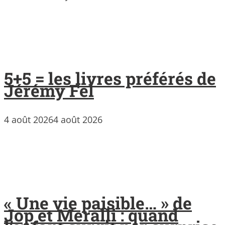
5+5 = les livres préférés de
Jérémy Fel
4 août 2026
4 août 2026
« Une vie paisible… » de
Jop et Meralli : quand