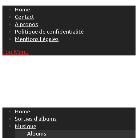
Skip
Home
to
Contact
content
A propos
Politique de confidentialité
Mentions Légales
Top Menu
Home
Sorties d’albums
Musique
Albums