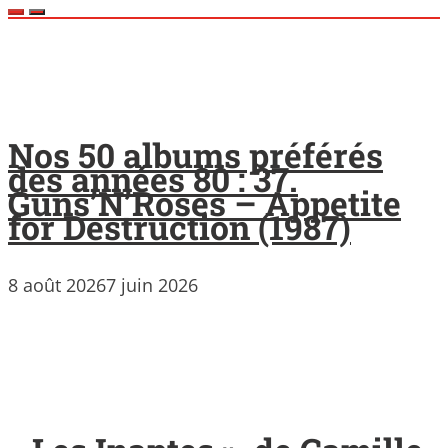
Nos 50 albums préférés
des années 80 : 37.
Guns’N’Roses – Appetite
for Destruction (1987)
8 août 2026
7 juin 2026