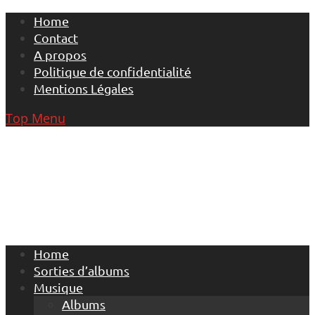
Skip
Home
to
Contact
content
A propos
Politique de confidentialité
Mentions Légales
Top Menu
Home
Sorties d’albums
Musique
Albums