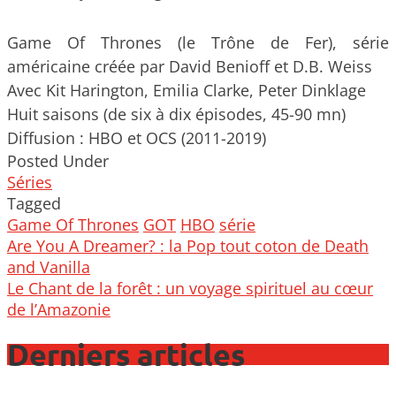
Game Of Thrones (le Trône de Fer), série
américaine créée par David Benioff et D.B. Weiss
Avec Kit Harington, Emilia Clarke, Peter Dinklage
Huit saisons (de six à dix épisodes, 45-90 mn)
Diffusion : HBO et OCS (2011-2019)
Posted Under
Séries
Tagged
Game Of Thrones
GOT
HBO
série
Post
Are You A Dreamer? : la Pop tout coton de Death
navigation
and Vanilla
Le Chant de la forêt : un voyage spirituel au cœur
de l’Amazonie
Derniers articles