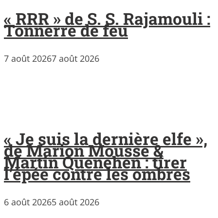
« RRR » de S. S. Rajamouli :
Tonnerre de feu
7 août 2026
7 août 2026
« Je suis la dernière elfe »,
de Marion Mousse &
Martin Quenehen : tirer
l’épée contre les ombres
6 août 2026
5 août 2026