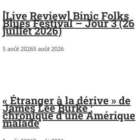
[Live Review] Binic Folks
Blues Festival – Jour 3 (26
juillet 2026)
5 août 2026
5 août 2026
« Étranger à la dérive » de
James Lee Burke :
chronique d’une Amérique
malade