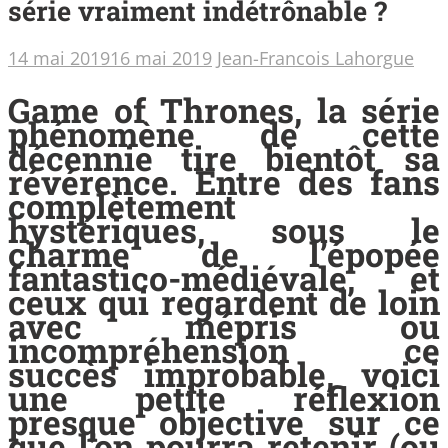
série vraiment indétrônable ?
14 mai 2019
16 mai 2019
Jean-Francois Lahorgue
Game of Thrones, la série
phénomène de cette
décennie tire bientôt sa
révérence. Entre des fans
complètement
hystériques, sous le
charme de l’épopée
fantastico-médiévale, et
ceux qui regardent de loin
avec mépris ou
incompréhension ce
succès improbable, voici
une petite réflexion
presque objective sur ce
que l’on pourra retenir (ou