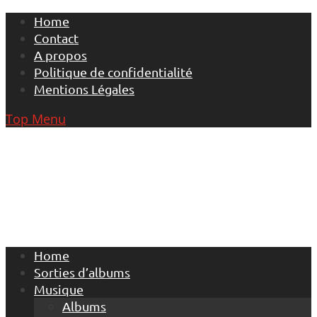
Skip
Home
to
Contact
content
A propos
Politique de confidentialité
Mentions Légales
Top Menu
Home
Sorties d’albums
Musique
Albums