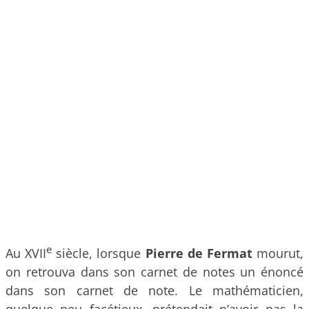
e
Au XVII
siècle, lorsque
Pierre de Fermat
mourut,
on retrouva dans son carnet de notes un énoncé
dans son carnet de note. Le mathématicien,
quelque peu facétieux, prétendait n’avoir pas la