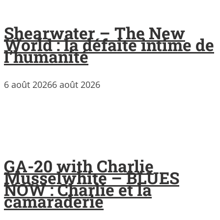
Shearwater – The New
World : la défaite intime de
l’humanité
6 août 2026
6 août 2026
GA-20 with Charlie
Musselwhite – BLUES
NOW : Charlie et la
camaraderie