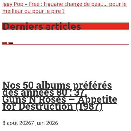
navigation
Iggy Pop – Free : l’iguane change de peau… pour le
meilleur ou pour le pire ?
Derniers articles
Nos 50 albums préférés
des années 80 : 37.
Guns’N’Roses – Appetite
for Destruction (1987)
8 août 2026
7 juin 2026