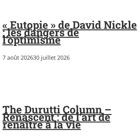
« Eutopie » de David Nickle
: les dangers de
l’optimisme
7 août 2026
30 juillet 2026
The Durutti Column –
Renascent : de l’art de
renaître à la vie