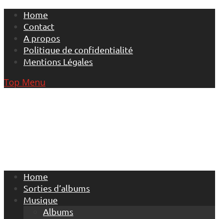
Skip
Home
to
Contact
content
A propos
Politique de confidentialité
Mentions Légales
Top Menu
Home
Sorties d’albums
Musique
Albums