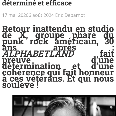
déterminé et efficace
17 mai 2020
6 août 2024
Eric Debarnot
Retour inattendu en studio
de X, groupe phare du
punk rock américain, 30
ans après :
ALPHABETLAND
fait
preuve d’une
détermination et d’une
cohérence qui fait honneur
à ces vétérans. Et qui nous
soulève !