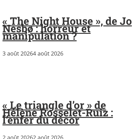
« The Night House », de Jo
Nesbø : horreur et
manipulation ?
3 août 2026
4 août 2026
« Le triangle d’or » de
Hélène Rosselet-Ruiz :
l’enfer du décor
2 août 2026
2 août 2026