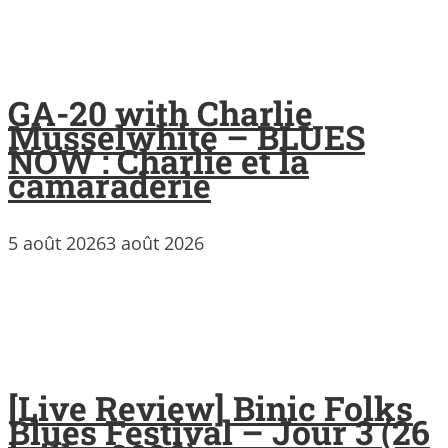
GA-20 with Charlie
Musselwhite – BLUES
NOW : Charlie et la
camaraderie
5 août 2026
3 août 2026
[Live Review] Binic Folks
Blues Festival – Jour 3 (26