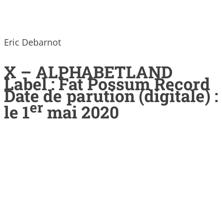
Eric Debarnot
X – ALPHABETLAND
Label : Fat Possum Record
Date de parution (digitale) :
er
le 1
mai 2020