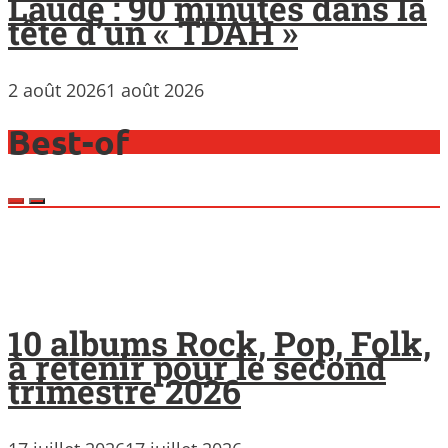
Laude : 90 minutes dans la
tête d’un « TDAH »
2 août 2026
1 août 2026
Best-of
10 albums Rock, Pop, Folk,
à retenir pour le second
trimestre 2026