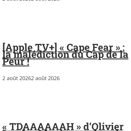
[Apple TV+] « Cape Fear » :
la malédiction du Cap de la
Peur !
2 août 2026
2 août 2026
« TDAAAAAAH » d’Olivier