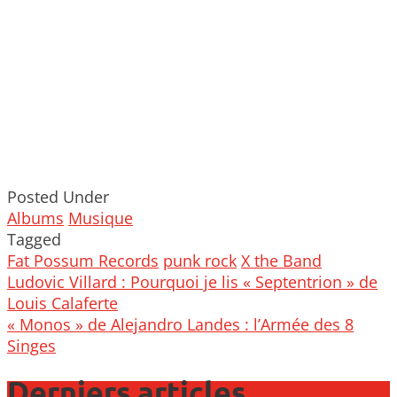
Posted Under
Albums
Musique
Tagged
Fat Possum Records
punk rock
X the Band
Post
Ludovic Villard : Pourquoi je lis « Septentrion » de
navigation
Louis Calaferte
« Monos » de Alejandro Landes : l’Armée des 8
Singes
Derniers articles