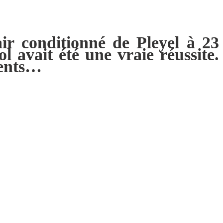
’air conditionné de Pleyel à 23
l avait été une vraie réussite.
cents…