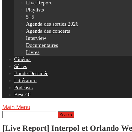
Live Report
Playlists
5+5
Agenda des sorties 2026
Agenda des concerts
Interview
Documentaires
Livres
Cinéma
Séries
Bande Dessinée
Littérature
Podcasts
Best-Of
Main Menu
[Live Report] Interpol et Orlando Wee