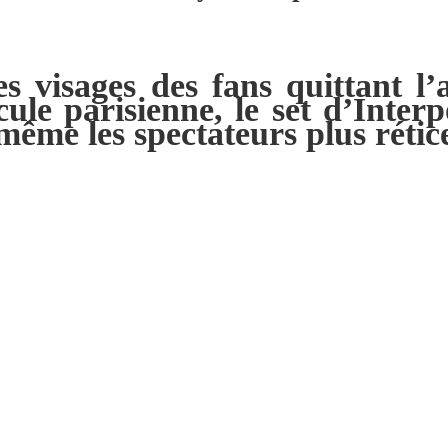
les visages des fans quittant l
ule parisienne, le set d’Interpo
 même les spectateurs plus réti