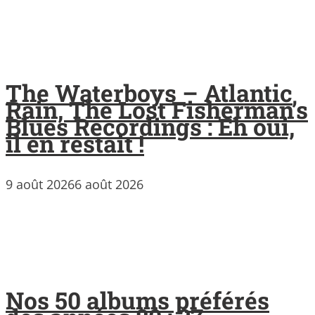
The Waterboys – Atlantic
Rain, The Lost Fisherman’s
Blues Recordings : Eh oui,
il en restait !
9 août 2026
6 août 2026
Nos 50 albums préférés