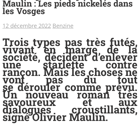
Maulin : Les pieds nickelés dans
les Vosges
12 décembre 2022
Benzine
Trois types pas très futés,
vivant en marge de la
société, décident d’enlever
une starlette contre
rançon. Mais les choses ne
vont pas du tout
se dérouler comme prévu.
Un nouveau roman très
savoureux et aux
dialogues croustillants,
signé Olivier Maulin.