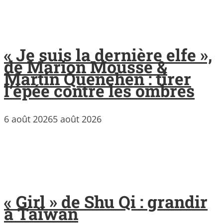
« Je suis la dernière elfe »,
de Marion Mousse &
Martin Quenehen : tirer
l’épée contre les ombres
6 août 2026
5 août 2026
« Girl » de Shu Qi : grandir
à Taïwan