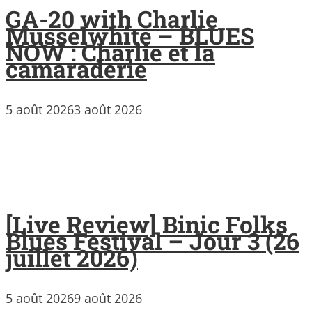
GA-20 with Charlie
Musselwhite – BLUES
NOW : Charlie et la
camaraderie
5 août 2026
3 août 2026
[Live Review] Binic Folks
Blues Festival – Jour 3 (26
juillet 2026)
5 août 2026
9 août 2026