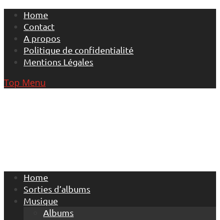
Skip
Home
to
Contact
content
A propos
Politique de confidentialité
Mentions Légales
Top Menu
Home
Sorties d’albums
Musique
Albums