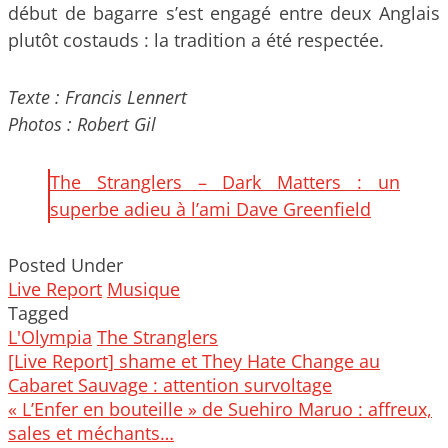
début de bagarre s’est engagé entre deux Anglais
plutôt costauds : la tradition a été respectée.
Texte : Francis Lennert
Photos : Robert Gil
The Stranglers – Dark Matters : un
superbe adieu à l’ami Dave Greenfield
Posted Under
Live Report
Musique
Tagged
L'Olympia
The Stranglers
Post
[Live Report] shame et They Hate Change au
navigation
Cabaret Sauvage : attention survoltage
« L’Enfer en bouteille » de Suehiro Maruo : affreux,
sales et méchants…