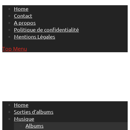
Skip
Home
to
Contact
content
A propos
Politique de confidentialité
Mentions Légales
Top Menu
Home
Sorties d’albums
Musique
Albums