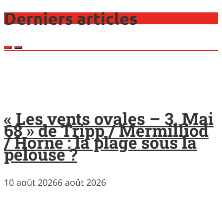
Derniers articles
« Les vents ovales – 3. Mai
68 » de Tripp / Mermilliod
/ Horne : la plage sous la
pelouse ?
10 août 2026
6 août 2026