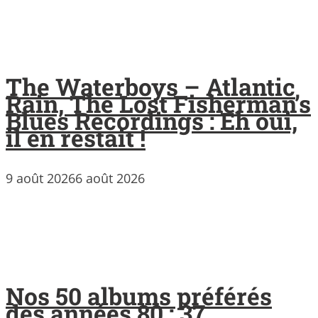
The Waterboys – Atlantic
Rain, The Lost Fisherman’s
Blues Recordings : Eh oui,
il en restait !
9 août 2026
6 août 2026
Nos 50 albums préférés
des années 80 : 37.