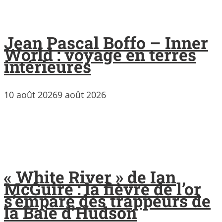
Jean Pascal Boffo – Inner
World : voyage en terres
intérieures
10 août 2026
9 août 2026
« White River » de Ian
McGuire : la fièvre de l’or
s’empare des trappeurs de
la Baie d’Hudson