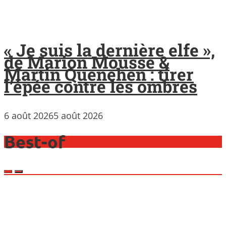
« Je suis la dernière elfe »,
de Marion Mousse &
Martin Quenehen : tirer
l’épée contre les ombres
6 août 2026
5 août 2026
Best-of