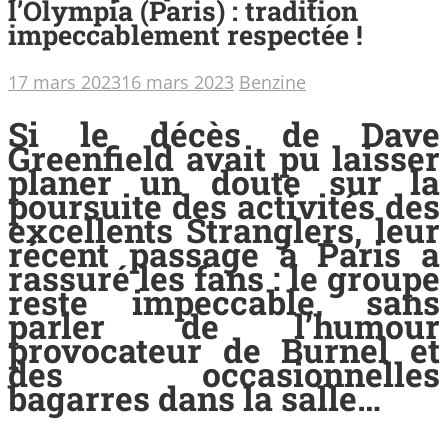
l’Olympia (Paris) : tradition
impeccablement respectée !
17 mars 2023
16 mars 2023
Benzine
Si le décès de Dave
Greenfield avait pu laisser
planer un doute sur la
poursuite des activités des
excellents Stranglers, leur
récent passage à Paris a
rassuré les fans : le groupe
reste impeccable, sans
parler de l’humour
provocateur de Burnel et
des occasionnelles
bagarres dans la salle…