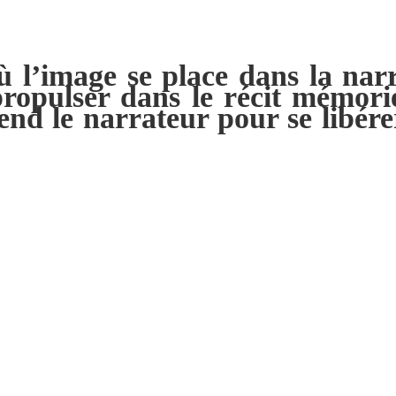
ù l’image se place dans la narr
opulser dans le récit mémori
nd le narrateur pour se libérer