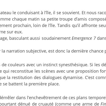
u le conduisant à l’île, il se souvient. Et nous rac
comme chaque matin sa petite troupe d’amis composée
ent prochain, loin de l’île. Tandis qu’il affronte se
rne sur eux.
assage, basculant aussi soudainement
Emergence 7
dans 
la narration subjective, est donc la dernière chance 
e couleurs avec un instinct synesthésique. Si les déta
e qui reconstitue les scènes avec une proposition forte
 que la restitution des dialogues dynamise. C’est com
e se battent la première place.
Se démêler dans l’enchevêtrement de ces plans tempor
le pourtant dénué de cruauté (comme une arme de
Fi